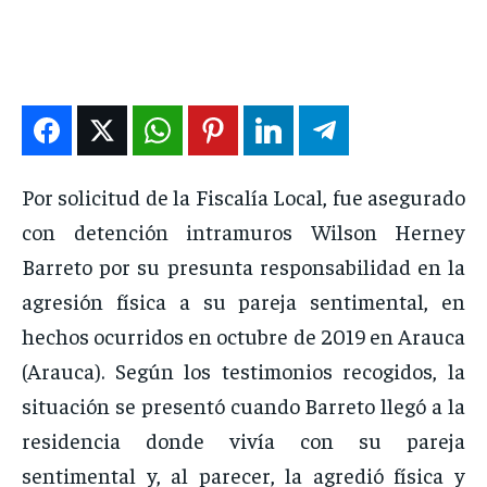
ENTRETENIMIENTO
ENTRETENIMIENTO
ENTRETENIMIENTO
ENTRETENIMIENTO
EN VIVO
EN VIVO
EN VIVO
EN VIVO
NOSOTROS
NOSOTROS
NOSOTROS
NOSOTROS
INSTITUCIONAL
INSTITUCIONAL
INSTITUCIONAL
INSTITUCIONAL
Por solicitud de la Fiscalía Local, fue asegurado
con detención intramuros Wilson Herney
PUATE CON NOSOTROS
PUATE CON NOSOTROS
PUATE CON NOSOTROS
PUATE CON NOSOTROS
Barreto por su presunta responsabilidad en la
agresión física a su pareja sentimental, en
hechos ocurridos en octubre de 2019 en Arauca
(Arauca). Según los testimonios recogidos, la
situación se presentó cuando Barreto llegó a la
residencia donde vivía con su pareja
sentimental y, al parecer, la agredió física y