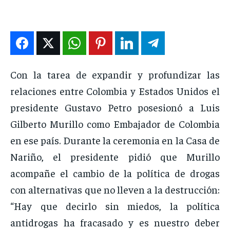
DEPORTES
DEPORTES
DEPORTES
DEPORTES
ENTRETENIMIENTO
ENTRETENIMIENTO
ENTRETENIMIENTO
ENTRETENIMIENTO
EN VIVO
EN VIVO
EN VIVO
EN VIVO
Con la tarea de expandir y profundizar las
NOSOTROS
NOSOTROS
NOSOTROS
NOSOTROS
relaciones entre Colombia y Estados Unidos el
INSTITUCIONAL
INSTITUCIONAL
INSTITUCIONAL
INSTITUCIONAL
presidente Gustavo Petro posesionó a Luis
PUATE CON NOSOTROS
PUATE CON NOSOTROS
PUATE CON NOSOTROS
PUATE CON NOSOTROS
Gilberto Murillo como Embajador de Colombia
en ese país. Durante la ceremonia en la Casa de
Nariño, el presidente pidió que Murillo
acompañe el cambio de la política de drogas
con alternativas que no lleven a la destrucción:
“Hay que decirlo sin miedos, la política
antidrogas ha fracasado y es nuestro deber