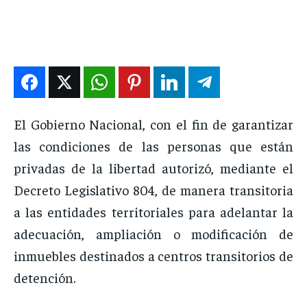
DEPORTES
DEPORTES
DEPORTES
DEPORTES
ENTRETENIMIENTO
ENTRETENIMIENTO
ENTRETENIMIENTO
ENTRETENIMIENTO
EN VIVO
EN VIVO
EN VIVO
EN VIVO
NOSOTROS
NOSOTROS
NOSOTROS
NOSOTROS
El Gobierno Nacional, con el fin de garantizar
las condiciones de las personas que están
INSTITUCIONAL
INSTITUCIONAL
INSTITUCIONAL
INSTITUCIONAL
privadas de la libertad autorizó, mediante el
PUATE CON NOSOTROS
PUATE CON NOSOTROS
PUATE CON NOSOTROS
PUATE CON NOSOTROS
Decreto Legislativo 804, de manera transitoria
a las entidades territoriales para adelantar la
adecuación, ampliación o modificación de
inmuebles destinados a centros transitorios de
detención.