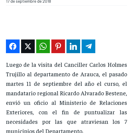
17 de septiembre de 2018
DEPORTES
DEPORTES
DEPORTES
DEPORTES
ENTRETENIMIENTO
ENTRETENIMIENTO
ENTRETENIMIENTO
ENTRETENIMIENTO
EN VIVO
EN VIVO
EN VIVO
EN VIVO
NOSOTROS
NOSOTROS
NOSOTROS
NOSOTROS
Luego de la visita del Canciller Carlos Holmes
INSTITUCIONAL
INSTITUCIONAL
INSTITUCIONAL
INSTITUCIONAL
Trujillo al departamento de Arauca, el pasado
PUATE CON NOSOTROS
PUATE CON NOSOTROS
PUATE CON NOSOTROS
PUATE CON NOSOTROS
martes 11 de septiembre del año el curso, el
mandatario regional Ricardo Alvarado Bestene,
envió un oficio al Ministerio de Relaciones
Exteriores, con el fin de puntualizar las
necesidades por las que atraviesan los 7
municipios del Departamento.