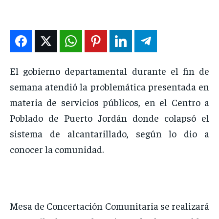
DEPORTES
DEPORTES
DEPORTES
DEPORTES
ENTRETENIMIENTO
ENTRETENIMIENTO
ENTRETENIMIENTO
ENTRETENIMIENTO
EN VIVO
EN VIVO
EN VIVO
EN VIVO
NOSOTROS
NOSOTROS
NOSOTROS
NOSOTROS
El gobierno departamental durante el fin de
semana atendió la problemática presentada en
INSTITUCIONAL
INSTITUCIONAL
INSTITUCIONAL
INSTITUCIONAL
materia de servicios públicos, en el Centro a
PUATE CON NOSOTROS
PUATE CON NOSOTROS
PUATE CON NOSOTROS
PUATE CON NOSOTROS
Poblado de Puerto Jordán donde colapsó el
sistema de alcantarillado, según lo dio a
conocer la comunidad.
Mesa de Concertación Comunitaria se realizará