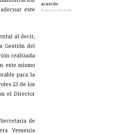
acuerdo
 adecuar este
15 de junio de 2026
ntal al decir,
a Gestión del
ción realizada
 en este mismo
rable para la
oles 21 de los
n el Director
 Secretaria de
iera Yessenia