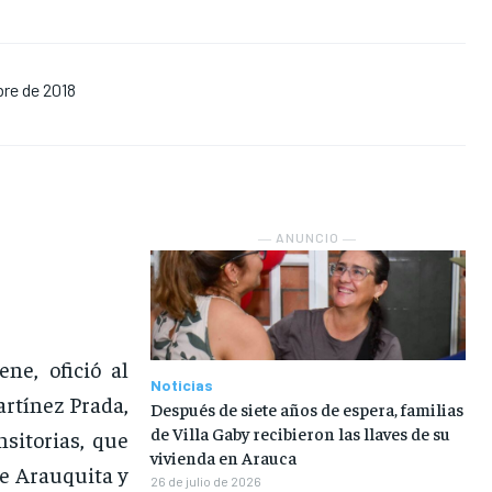
NOSOTROS
NOSOTROS
NOSOTROS
NOSOTROS
re de 2018
INSTITUCIONAL
INSTITUCIONAL
INSTITUCIONAL
INSTITUCIONAL
PUATE CON NOSOTROS
PUATE CON NOSOTROS
PUATE CON NOSOTROS
PUATE CON NOSOTROS
― ANUNCIO ―
ne, ofició al
Noticias
rtínez Prada,
Después de siete años de espera, familias
de Villa Gaby recibieron las llaves de su
nsitorias, que
vivienda en Arauca
de Arauquita y
26 de julio de 2026