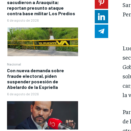
sacudieron a Arauquita;
Sar
reportan presunto ataque
Per
contra base militar Los Predios
6 de agosto de 2026
Lue
sec
Nacional
Gob
Con nueva demanda sobre
sol
fraude electoral, piden
suspender posesión de
car
Abelardo de la Espriella
la 
6 de agosto de 2026
Par
de 
ot