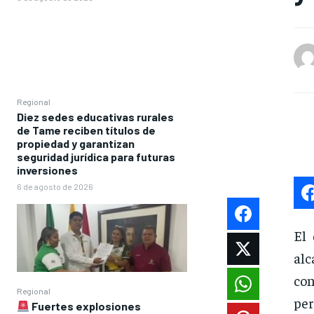
Regional
Diez sedes educativas rurales
de Tame reciben títulos de
propiedad y garantizan
seguridad jurídica para futuras
inversiones
6 de agosto de 2026
El 
alc
con
Regional
per
Fuertes explosiones