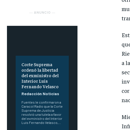
mun
― ANUNCIO ―
tra
Est
que
Rie
a l
Corte Suprema
ordenó la libertad
sec
del exministro del
inv
Interior Luis
Fernando Velasco
cor
Redacción Noticias
nac
Fuentes le confirmaron a
Caracol Radio que la Corte
Suprema de Justicia
resolvió una tutela a favor
Mie
del exministro del Interior
Luis Fernando Velasco,...
Inf