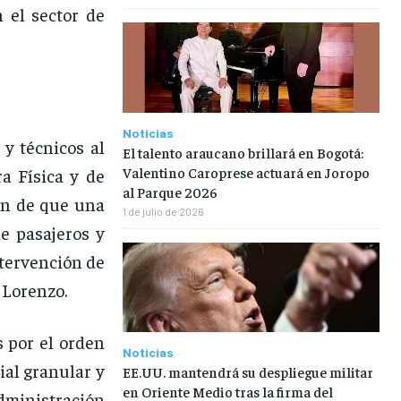
 el sector de
Noticias
y técnicos al
El talento araucano brillará en Bogotá:
Valentino Caroprese actuará en Joropo
ra Física y de
al Parque 2026
ón de que una
1 de julio de 2026
e pasajeros y
ntervención de
n Lorenzo.
s por el orden
Noticias
ial granular y
EE.UU. mantendrá su despliegue militar
en Oriente Medio tras la firma del
ministración