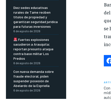
Bar
Diez sedes educativas
del
rurales de Tame reciben
títulos de propiedad y
que
garantizan seguridad jurídica
para futuras inversiones
se 
6 de agosto de 2026
tr
Fuertes explosiones
inc
sacudieron a Arauquita;
reportan presunto ataque
contra base militar Los
Predios
6 de agosto de 2026
Con nueva demanda sobre
fraude electoral, piden
suspender posesión de
ARTÍ
Abelardo de la Espriella
Con 
6 de agosto de 2026
midi
auto