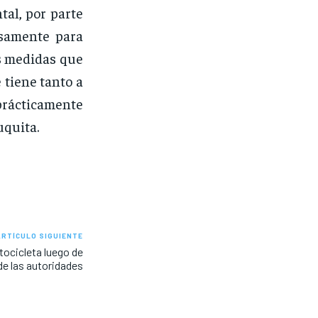
al, por parte
isamente para
as medidas que
 tiene tanto a
rácticamente
uquita.
ARTÍCULO SIGUIENTE
ocicleta luego de
 de las autoridades