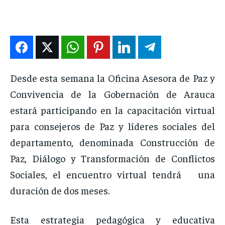
DEPORTES
DEPORTES
DEPORTES
DEPORTES
ENTRETENIMIENTO
ENTRETENIMIENTO
ENTRETENIMIENTO
ENTRETENIMIENTO
EN VIVO
EN VIVO
EN VIVO
EN VIVO
NOSOTROS
NOSOTROS
NOSOTROS
NOSOTROS
Desde esta semana la Oficina Asesora de Paz y
Convivencia de la Gobernación de Arauca
INSTITUCIONAL
INSTITUCIONAL
INSTITUCIONAL
INSTITUCIONAL
estará participando en la capacitación virtual
PUATE CON NOSOTROS
PUATE CON NOSOTROS
PUATE CON NOSOTROS
PUATE CON NOSOTROS
para consejeros de Paz y líderes sociales del
departamento, denominada Construcción de
Paz, Diálogo y Transformación de Conflictos
Sociales, el encuentro virtual tendrá una
duración de dos meses.
Esta estrategia pedagógica y educativa