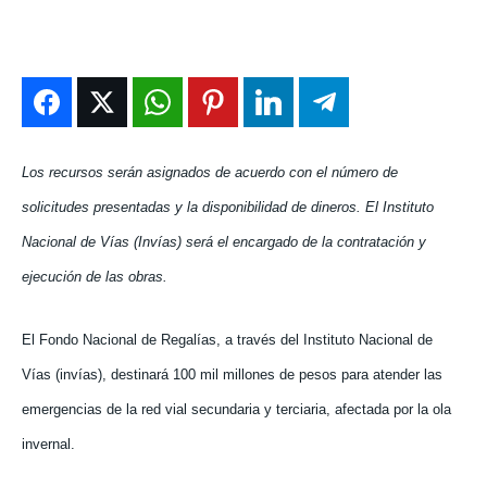
DEPORTES
DEPORTES
DEPORTES
DEPORTES
ENTRETENIMIENTO
ENTRETENIMIENTO
ENTRETENIMIENTO
ENTRETENIMIENTO
EN VIVO
EN VIVO
EN VIVO
EN VIVO
NOSOTROS
NOSOTROS
NOSOTROS
NOSOTROS
Los recursos serán asignados de acuerdo con el número de
INSTITUCIONAL
INSTITUCIONAL
INSTITUCIONAL
INSTITUCIONAL
solicitudes presentadas y la disponibilidad de dineros. El Instituto
Nacional de Vías (Invías) será el encargado de la contratación y
PUATE CON NOSOTROS
PUATE CON NOSOTROS
PUATE CON NOSOTROS
PUATE CON NOSOTROS
ejecución de las obras.
El Fondo Nacional de Regalías, a través del Instituto Nacional de
Vías (invías), destinará 100 mil millones de pesos para atender las
emergencias de la red vial secundaria y terciaria, afectada por la ola
invernal.