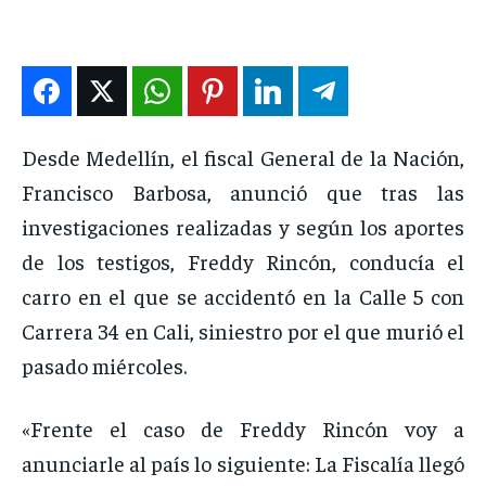
ENTRETENIMIENTO
ENTRETENIMIENTO
ENTRETENIMIENTO
ENTRETENIMIENTO
EN VIVO
EN VIVO
EN VIVO
EN VIVO
NOSOTROS
NOSOTROS
NOSOTROS
NOSOTROS
Desde Medellín, el fiscal General de la Nación,
Francisco Barbosa, anunció que tras las
INSTITUCIONAL
INSTITUCIONAL
INSTITUCIONAL
INSTITUCIONAL
investigaciones realizadas y según los aportes
PUATE CON NOSOTROS
PUATE CON NOSOTROS
PUATE CON NOSOTROS
PUATE CON NOSOTROS
de los testigos, Freddy Rincón, conducía el
carro en el que se accidentó en la Calle 5 con
Carrera 34 en Cali, siniestro por el que murió el
pasado miércoles.
«Frente el caso de Freddy Rincón voy a
anunciarle al país lo siguiente: La Fiscalía llegó