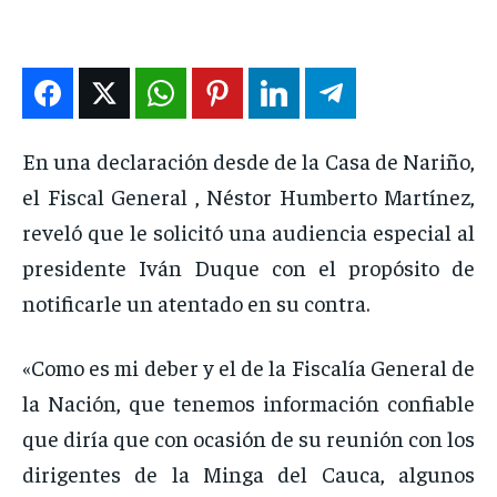
ENTRETENIMIENTO
ENTRETENIMIENTO
ENTRETENIMIENTO
ENTRETENIMIENTO
EN VIVO
EN VIVO
EN VIVO
EN VIVO
NOSOTROS
NOSOTROS
NOSOTROS
NOSOTROS
En una declaración desde de la Casa de Nariño,
INSTITUCIONAL
INSTITUCIONAL
INSTITUCIONAL
INSTITUCIONAL
el Fiscal General , Néstor Humberto Martínez,
reveló que le solicitó una audiencia especial al
PUATE CON NOSOTROS
PUATE CON NOSOTROS
PUATE CON NOSOTROS
PUATE CON NOSOTROS
presidente Iván Duque con el propósito de
notificarle un atentado en su contra.
«Como es mi deber y el de la Fiscalía General de
la Nación, que tenemos información confiable
que diría que con ocasión de su reunión con los
dirigentes de la Minga del Cauca, algunos