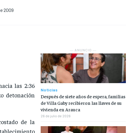
 de 2009
NOSOTROS
NOSOTROS
NOSOTROS
NOSOTROS
INSTITUCIONAL
INSTITUCIONAL
INSTITUCIONAL
INSTITUCIONAL
PUATE CON NOSOTROS
PUATE CON NOSOTROS
PUATE CON NOSOTROS
PUATE CON NOSOTROS
― ANUNCIO ―
acia las 2:36
Noticias
zo detonación
Después de siete años de espera, familias
de Villa Gaby recibieron las llaves de su
vivienda en Arauca
26 de julio de 2026
costado de la
tablecimiento