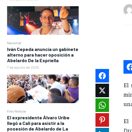
Nacional
Iván Cepeda anuncia un gabinete
alterno para hacer oposición a
Abelardo De la Espriella
7 de agosto de 2026
El 
mi
una
Foto Noticia
El expresidente Álvaro Uribe
El 
llegó a Cali para asistir a la
posesión de Abelardo de La
Dro