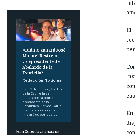
rel
amo
El
rec
per
¿Cuánto ganará José
Manuel Restrepo,
vicepresidente de
Com
Abelardo de la
Espriella?
in
Redacción Noticias
con
Este 7 de agosto, Abelardo
de la Espriella se
cua
posesionará como
presidente de la
República. Desde Cali, el
mandatario entrante
En 
iniciará su periodo de...
dis
com
Iván Cepeda anuncia un