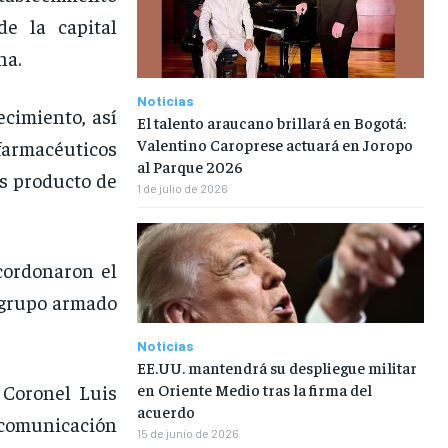
de la capital
na.
Noticias
ecimiento, así
El talento araucano brillará en Bogotá:
Valentino Caroprese actuará en Joropo
farmacéuticos
al Parque 2026
os producto de
1 de julio de 2026
cordonaron el
l grupo armado
Noticias
EE.UU. mantendrá su despliegue militar
 Coronel Luis
en Oriente Medio tras la firma del
acuerdo
 comunicación
15 de junio de 2026