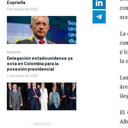
Espriella
co
7 de agosto de 2026
ara
La 
com
y l
Nacional
Delegación estadounidense ya
la 
está en Colombia para la
posesión presidencial
7 de agosto de 2026
Las
áre
ile
El 
Alb
― ANUNCIO ―