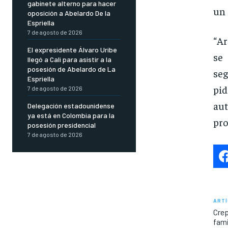
gabinete alterno para hacer
un 
oposición a Abelardo De la
Espriella
7 de agosto de 2026
“Ar
El expresidente Álvaro Uribe
se
llegó a Cali para asistir a la
posesión de Abelardo de La
seg
Espriella
pid
7 de agosto de 2026
aut
Delegación estadounidense
ya está en Colombia para la
pro
posesión presidencial
7 de agosto de 2026
ARTÍ
Crep
fami