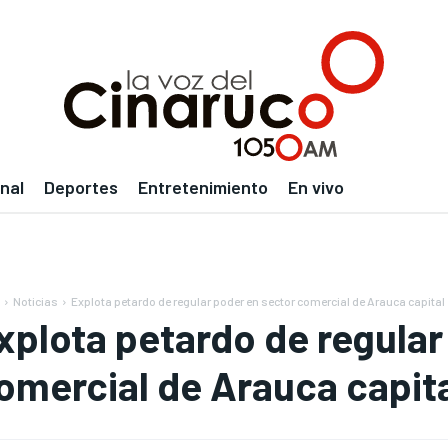
nal
Deportes
Entretenimiento
En vivo
Noticias
Explota petardo de regular poder en sector comercial de Arauca capital
xplota petardo de regular
omercial de Arauca capit