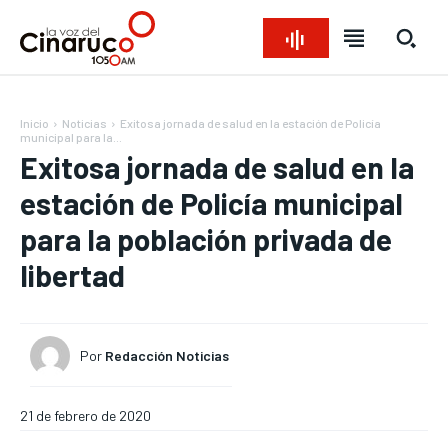
Inicio
Noticias
Exitosa jornada de salud en la estación de Policía
municipal para la...
Exitosa jornada de salud en la
estación de Policía municipal
para la población privada de
libertad
Bienvenido a La Voz del Cinaruco
Bienvenido a La Voz del Cinaruco
Bienvenido a La Voz del Cinaruco
Bienvenido a La Voz del Cinaruco
REGIONAL
REGIONAL
REGIONAL
REGIONAL
NACIONAL
NACIONAL
NACIONAL
NACIONAL
OPINIÓN
OPINIÓN
OPINIÓN
OPINIÓN
Por
Redacción Noticias
NOTICIAS
NOTICIAS
NOTICIAS
NOTICIAS
INTERNACIONAL
INTERNACIONAL
INTERNACIONAL
INTERNACIONAL
21 de febrero de 2020