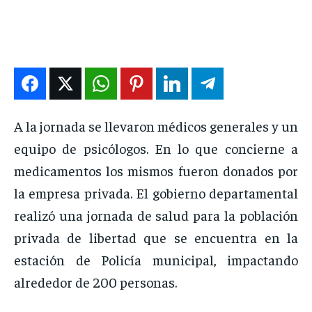
DEPORTES
DEPORTES
DEPORTES
DEPORTES
ENTRETENIMIENTO
ENTRETENIMIENTO
ENTRETENIMIENTO
ENTRETENIMIENTO
EN VIVO
EN VIVO
EN VIVO
EN VIVO
NOSOTROS
NOSOTROS
NOSOTROS
NOSOTROS
A la jornada se llevaron médicos generales y un
INSTITUCIONAL
INSTITUCIONAL
INSTITUCIONAL
INSTITUCIONAL
equipo de psicólogos. En lo que concierne a
PUATE CON NOSOTROS
PUATE CON NOSOTROS
PUATE CON NOSOTROS
PUATE CON NOSOTROS
medicamentos los mismos fueron donados por
la empresa privada. El gobierno departamental
realizó una jornada de salud para la población
privada de libertad que se encuentra en la
estación de Policía municipal, impactando
alrededor de 200 personas.