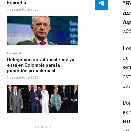
“
He
Espriella
7 de agosto de 2026
in
lug
Líd
Los
Nacional
de 
Delegación estadounidense ya
está en Colombia para la
sem
posesión presidencial
est
7 de agosto de 2026
est
Por
es
Hum
― ANUNCIO ―
que