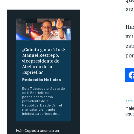
gra
Ha
mun
est
¿Cuánto ganará José
por
Manuel Restrepo,
vicepresidente de
Abelardo de la
Espriella?
Redacción Noticias
Este 7 de agosto, Abelardo
de la Espriella se
posesionará como
presidente de la
ARTÍ
República. Desde Cali, el
Male
mandatario entrante
agua
iniciará su periodo de...
Iván Cepeda anuncia un