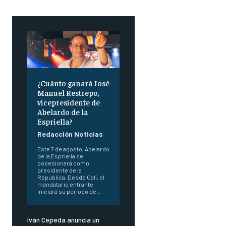
¿Cuánto ganará José
Manuel Restrepo,
vicepresidente de
Abelardo de la
Espriella?
Redacción Noticias
Este 7 de agosto, Abelardo
de la Espriella se
posesionará como
presidente de la
República. Desde Cali, el
mandatario entrante
iniciará su periodo de...
Iván Cepeda anuncia un