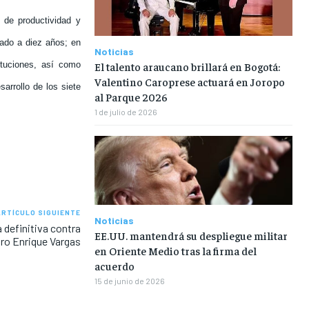
 de productividad y
ijado a diez años; en
Noticias
El talento araucano brillará en Bogotá:
ituciones, así como
Valentino Caroprese actuará en Joropo
arrollo de los siete
al Parque 2026
1 de julio de 2026
ARTÍCULO SIGUIENTE
Noticias
definitiva contra
EE.UU. mantendrá su despliegue militar
iro Enrique Vargas
en Oriente Medio tras la firma del
acuerdo
15 de junio de 2026