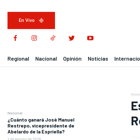
En Vivo
Regional
Nacional
Opinión
Noticias
Internacio
Inicio
E
Nacional
R
¿Cuánto ganará José Manuel
Restrepo, vicepresidente de
Abelardo de la Espriella?
7 de agosto de 2026