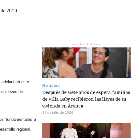
o de 2009
NOSOTROS
NOSOTROS
NOSOTROS
NOSOTROS
INSTITUCIONAL
INSTITUCIONAL
INSTITUCIONAL
INSTITUCIONAL
PUATE CON NOSOTROS
PUATE CON NOSOTROS
PUATE CON NOSOTROS
PUATE CON NOSOTROS
― ANUNCIO ―
 adelantará este
Noticias
Después de siete años de espera, familias
 objetivos de
de Villa Gaby recibieron las llaves de su
vivienda en Arauca
26 de julio de 2026
ntos fundamentales a
sarrollo regional.