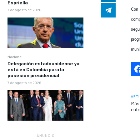
Espriella
Con 
7 de agosto de 2026
comp
segu
prog
muni
Nacional
Delegación estadounidense ya
está en Colombia para la
posesión presidencial
7 de agosto de 2026
ARTÍ
Más 
entr
― ANUNCIO ―