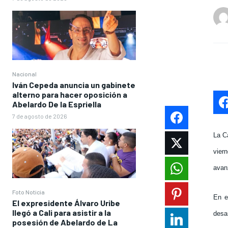
Nacional
Iván Cepeda anuncia un gabinete
alterno para hacer oposición a
Abelardo De la Espriella
7 de agosto de 2026
La C
viern
avan
Foto Noticia
En e
El expresidente Álvaro Uribe
llegó a Cali para asistir a la
desa
posesión de Abelardo de La