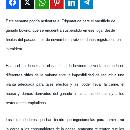
ENTRETENIMIENTO
ENTRETENIMIENTO
ENTRETENIMIENTO
ENTRETENIMIENTO
EN VIVO
EN VIVO
EN VIVO
EN VIVO
Esta semana podría activarse el Frigoarauca para el sacrificio de
ganado bovino, que se encuentra suspendido en ese lugar desde
NOSOTROS
NOSOTROS
NOSOTROS
NOSOTROS
finales del pasado mes de noviembre a raíz de daños registrados en
INSTITUCIONAL
INSTITUCIONAL
INSTITUCIONAL
INSTITUCIONAL
la caldera.
PUATE CON NOSOTROS
PUATE CON NOSOTROS
PUATE CON NOSOTROS
PUATE CON NOSOTROS
Hasta el fin de semana el sacrificio de bovinos se venía haciendo en
diferentes sitios de la sabana ante la imposibilidad de recurrir a una
planta adecuada para tales efectos y así poder llevar la carne, el
hueso y demás derivados del ganado a las amas de casa y a los
restaurantes capitalinos.
Los expendedores que han tenido que ingeniárselas para suministrar
la carne a los consumidores de la capital araucana reiteraron que los