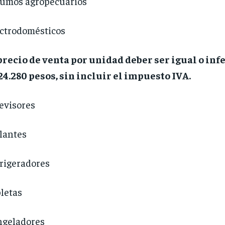
umos agropecuarios
ctrodomésticos
precio de venta por unidad deber ser igual o infe
24.280 pesos, sin incluir el impuesto IVA.
evisores
lantes
rigeradores
letas
ngeladores