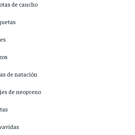
otas de caucho
quetas
es
zos
as de natación
jes de neopreno
tas
vavidas