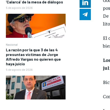
‘Calarcá’ de la mesa de diálogos
pos
5 de agosto de 2026
De 
lit
El 
bie
Nacional
La razón por la que 3 de las 4
presuntas víctimas de Jorge
Alfredo Vargas no quieren que
Los
haya juicio
jul
5 de agosto de 2026
Bic
Com