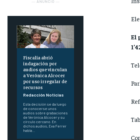
Ins
― ANUNCIO ―
Ele
El 
1’4
Fiscalía abrió
indagación por
Tel
audios que vinculan
a Verónica Alcocer
por uso irregular de
Par
recursos
Redacción Noticias
Ref
Esta decisión se da luego
de conocerse unos
audios sobre grabaciones
de Verónica Alcocer y su
Tab
círculo cercano. En
dichos audios, Eva Ferrer
habla...
Co