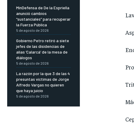
MinDefensa de De la Espriella
anunció cambios
Lav
“sustanciales” para recuperar
la Fuerza Pública
5 de agosto de 2026
Asp
Gobierno Petro retiró a siete
jefes de las disidencias de
Enc
alias ‘Calarcá’ de la mesa de
diálogos
5 de agosto de 2026
Pro
La razón por la que 3 de las 4
presuntas víctimas de Jorge
Tri
Alfredo Vargas no quieren
que haya juicio
5 de agosto de 2026
Máq
Cep