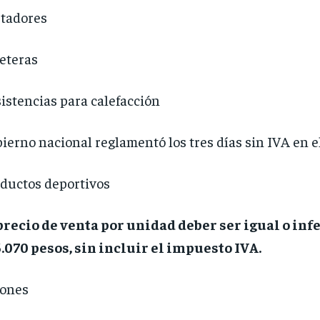
tadores
eteras
istencias para calefacción
ierno nacional reglamentó los tres días sin IVA en e
ductos deportivos
precio de venta por unidad deber ser igual o infe
.070 pesos, sin incluir el impuesto IVA.
lones