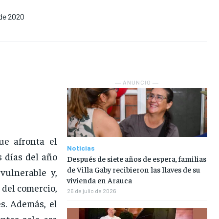
 de 2020
EN VIVO
EN VIVO
EN VIVO
EN VIVO
NOSOTROS
NOSOTROS
NOSOTROS
NOSOTROS
INSTITUCIONAL
INSTITUCIONAL
INSTITUCIONAL
INSTITUCIONAL
― ANUNCIO ―
PUATE CON NOSOTROS
PUATE CON NOSOTROS
PUATE CON NOSOTROS
PUATE CON NOSOTROS
ue afronta el
Noticias
 días del año
Después de siete años de espera, familias
de Villa Gaby recibieron las llaves de su
vulnerable y,
vivienda en Arauca
del comercio,
26 de julio de 2026
s. Además, el
ntes solo era