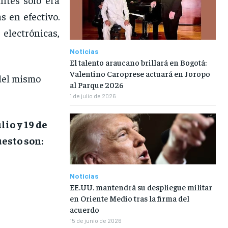
s en efectivo.
electrónicas,
Noticias
El talento araucano brillará en Bogotá:
Valentino Caroprese actuará en Joropo
 del mismo
al Parque 2026
1 de julio de 2026
lio y 19 de
uesto son:
Noticias
EE.UU. mantendrá su despliegue militar
en Oriente Medio tras la firma del
acuerdo
15 de junio de 2026