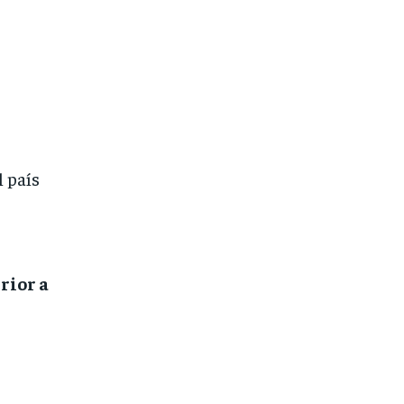
l país
rior a