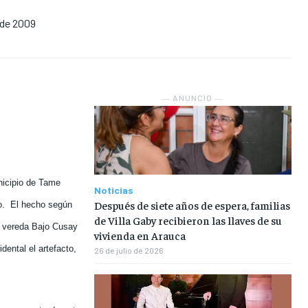
 de 2009
NOSOTROS
NOSOTROS
NOSOTROS
NOSOTROS
INSTITUCIONAL
INSTITUCIONAL
INSTITUCIONAL
INSTITUCIONAL
PUATE CON NOSOTROS
PUATE CON NOSOTROS
PUATE CON NOSOTROS
PUATE CON NOSOTROS
― ANUNCIO ―
nicipio de Tame
Noticias
Después de siete años de espera, familias
o.
El hecho según
de Villa Gaby recibieron las llaves de su
la vereda Bajo Cusay
vivienda en Arauca
dental el artefacto,
26 de julio de 2026