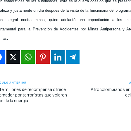
n estadísticas de las autoridades, esta es la cuarta ocasión que se presen
aleza y justamente un día después de la visita de la funcionaria del programa
ón integral contra minas, quien adelantó una capacitación a los m
rtamental para la Prevención de Accidentes por Minas Antipersona y Ate
.
imas
CULO ANTERIOR
te millones de recompensa ofrece
Afrocolombianos en
rnador por terroristas que volaron
cel
es de la energía