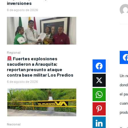
inversiones
6 de agosto de 2026
Regional
Fuertes explosiones
sacudieron a Arauquita;
reportan presunto ataque
contra base militar Los Predios
Un n
6 de agosto de 2026
dond
el pa
cuand
produ
Nacional