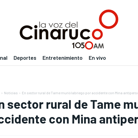
nal
Deportes
Entretenimiento
En vivo
Noticias
En sector rural de Tame murió labriego por accidente con Mina antiper
n sector rural de Tame mu
ccidente con Mina antipe