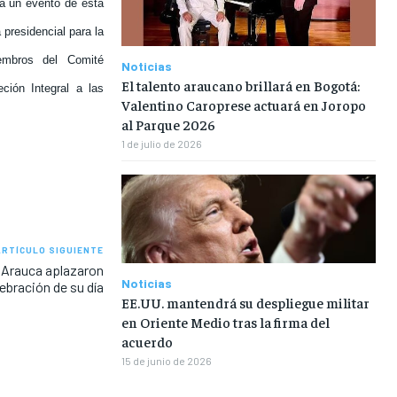
ta un evento de esta
 presidencial para la
iembros del Comité
Noticias
El talento araucano brillará en Bogotá:
ción Integral a las
Valentino Caroprese actuará en Joropo
al Parque 2026
1 de julio de 2026
ARTÍCULO SIGUIENTE
 Arauca aplazaron
Noticias
ebración de su día
EE.UU. mantendrá su despliegue militar
en Oriente Medio tras la firma del
acuerdo
15 de junio de 2026