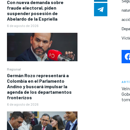
Segú
Con nueva demanda sobre
fraude electoral, piden
natur
suspender posesión de
Abelardo de la Espriella
acci
6 de agosto de 2026
Depa
Víct
Regional
Germán Rozo representará a
Colombia en el Parlamento
ARTÍ
Andino y buscará impulsar la
Vein
agenda de los departamentos
Gobe
fronterizos
torr
6 de agosto de 2026