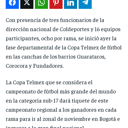
ENTRETENIMIENTO
ENTRETENIMIENTO
ENTRETENIMIENTO
ENTRETENIMIENTO
EN VIVO
EN VIVO
EN VIVO
EN VIVO
Con presencia de tres funcionarios de la
dirección nacional de Coldeportes y 16 equipos
NOSOTROS
NOSOTROS
NOSOTROS
NOSOTROS
participantes, ocho por rama, se inició ayer la
fase departamental de la Copa Telmex de fútbol
INSTITUCIONAL
INSTITUCIONAL
INSTITUCIONAL
INSTITUCIONAL
en las canchas de los barrios Guarataros,
PUATE CON NOSOTROS
PUATE CON NOSOTROS
PUATE CON NOSOTROS
PUATE CON NOSOTROS
Corocora y Fundadores.
La Copa Telmex que se considera el
campeonato de fútbol más grande del mundo
en la categoría sub-17 dará tiquete de este
campeonato regional a los ganadores en cada
rama para ir al zonal de noviembre en Bogotá e
ingresar a la gran final nacional.