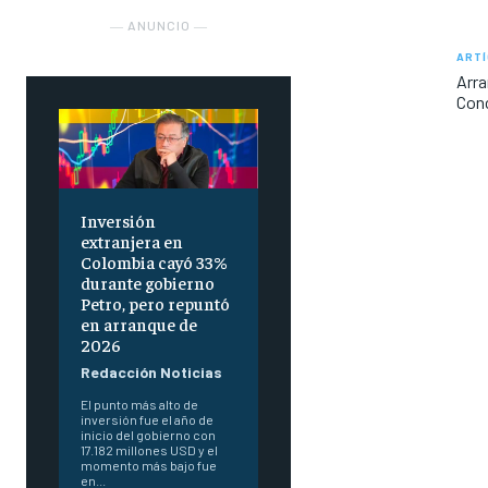
― ANUNCIO ―
ARTÍ
Arra
Con
Inversión
extranjera en
Colombia cayó 33%
durante gobierno
Petro, pero repuntó
en arranque de
2026
Redacción Noticias
El punto más alto de
inversión fue el año de
inicio del gobierno con
17.182 millones USD y el
momento más bajo fue
en...