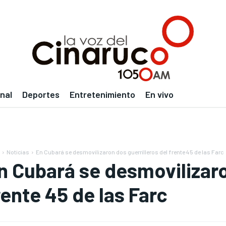
nal
Deportes
Entretenimiento
En vivo
Noticias
En Cubará se desmovilizaron dos guerrilleros del frente 45 de las Farc
n Cubará se desmovilizaro
rente 45 de las Farc