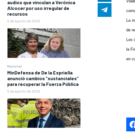
Vlad
audios que vinculan a Verónica
Alcocer por uso irregular de
coma
recursos
La in
5 de agosto de 2026
de re
Los 
la F
en cu
Nacional
MinDefensa de De la Espriella
anunció cambios “sustanciales”
para recuperar la Fuerza Pública
5 de agosto de 2026