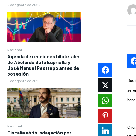
5 de agosto de 2026
Nacional
Agenda de reuniones bilaterales
de Abelardo de la Espriella y
José Manuel Restrepo antes de
posesión
Dos 
5 de agosto de 2026
se e
benef
Nacional
Ofic
Fiscalía abrió indagación por