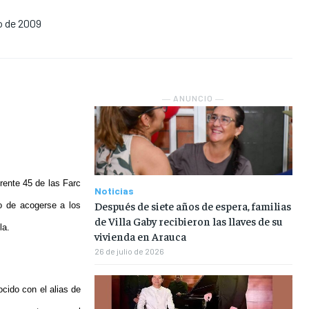
o de 2009
NOSOTROS
NOSOTROS
NOSOTROS
NOSOTROS
INSTITUCIONAL
INSTITUCIONAL
INSTITUCIONAL
INSTITUCIONAL
PUATE CON NOSOTROS
PUATE CON NOSOTROS
PUATE CON NOSOTROS
PUATE CON NOSOTROS
― ANUNCIO ―
rente 45 de las Farc
Noticias
Después de siete años de espera, familias
o de acogerse a los
de Villa Gaby recibieron las llaves de su
la.
vivienda en Arauca
26 de julio de 2026
cido con el alias de