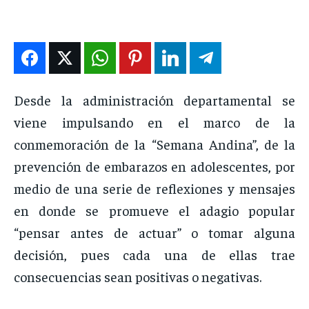
ENTRETENIMIENTO
ENTRETENIMIENTO
ENTRETENIMIENTO
ENTRETENIMIENTO
EN VIVO
EN VIVO
EN VIVO
EN VIVO
NOSOTROS
NOSOTROS
NOSOTROS
NOSOTROS
Desde la administración departamental se
viene impulsando en el marco de la
INSTITUCIONAL
INSTITUCIONAL
INSTITUCIONAL
INSTITUCIONAL
conmemoración de la “Semana Andina”, de la
PUATE CON NOSOTROS
PUATE CON NOSOTROS
PUATE CON NOSOTROS
PUATE CON NOSOTROS
prevención de embarazos en adolescentes, por
medio de una serie de reflexiones y mensajes
en donde se promueve el adagio popular
“pensar antes de actuar” o tomar alguna
decisión, pues cada una de ellas trae
consecuencias sean positivas o negativas.