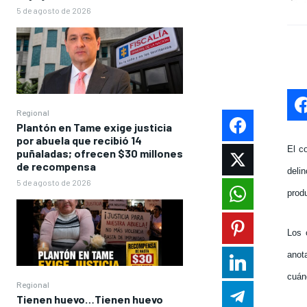
5 de agosto de 2026
Regional
Plantón en Tame exige justicia
por abuela que recibió 14
El c
puñaladas; ofrecen $30 millones
de recompensa
deli
5 de agosto de 2026
prod
Los 
anot
cuán
Regional
Tienen huevo…Tienen huevo