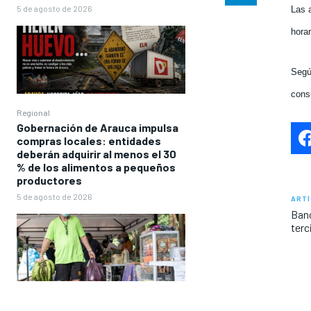
5 de agosto de 2026
Las a
horar
Segú
cons
Regional
Gobernación de Arauca impulsa
compras locales: entidades
deberán adquirir al menos el 30
% de los alimentos a pequeños
productores
5 de agosto de 2026
ARTÍ
Banc
terc