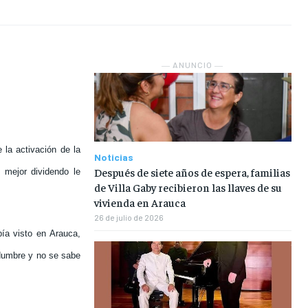
NOSOTROS
NOSOTROS
NOSOTROS
NOSOTROS
INSTITUCIONAL
INSTITUCIONAL
INSTITUCIONAL
INSTITUCIONAL
― ANUNCIO ―
PUATE CON NOSOTROS
PUATE CON NOSOTROS
PUATE CON NOSOTROS
PUATE CON NOSOTROS
 la activación de la
Noticias
Después de siete años de espera, familias
 mejor dividendo le
de Villa Gaby recibieron las llaves de su
vivienda en Arauca
26 de julio de 2026
ía visto en Arauca,
idumbre y no se sabe