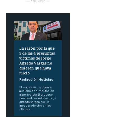
― ANUNCIO ―
La razón por la que
3 de las 4 presuntas
víctimas de Jorge
Alfredo Vargas no
quieren que haya
juicio
Redacción Noticias
El sorpresivo giro en la
audiencia de imputación
al periodista El proceso
contra el periodista Jorge
Alfredo Vargas dio un
inesperado giro en las
últimas...