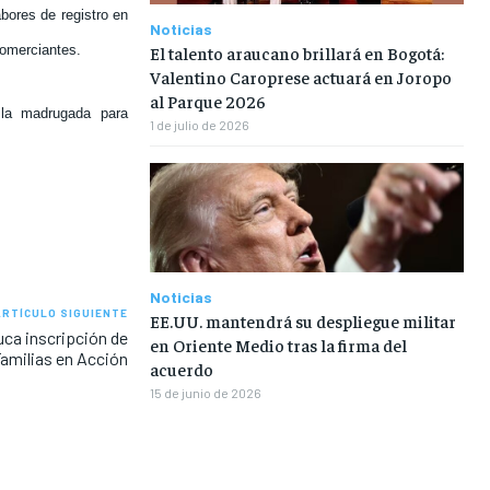
abores de registro en
Noticias
El talento araucano brillará en Bogotá:
comerciantes.
Valentino Caroprese actuará en Joropo
al Parque 2026
e la madrugada para
1 de julio de 2026
Noticias
ARTÍCULO SIGUIENTE
EE.UU. mantendrá su despliegue militar
uca inscripción de
en Oriente Medio tras la firma del
amilias en Acción
acuerdo
15 de junio de 2026