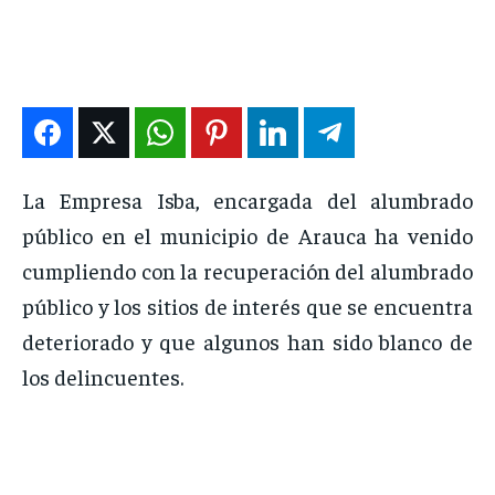
DEPORTES
DEPORTES
DEPORTES
DEPORTES
ENTRETENIMIENTO
ENTRETENIMIENTO
ENTRETENIMIENTO
ENTRETENIMIENTO
EN VIVO
EN VIVO
EN VIVO
EN VIVO
NOSOTROS
NOSOTROS
NOSOTROS
NOSOTROS
La Empresa Isba, encargada del alumbrado
INSTITUCIONAL
INSTITUCIONAL
INSTITUCIONAL
INSTITUCIONAL
público en el municipio de Arauca ha venido
PUATE CON NOSOTROS
PUATE CON NOSOTROS
PUATE CON NOSOTROS
PUATE CON NOSOTROS
cumpliendo con la recuperación del alumbrado
público y los sitios de interés que se encuentra
deteriorado y que algunos han sido blanco de
los delincuentes.