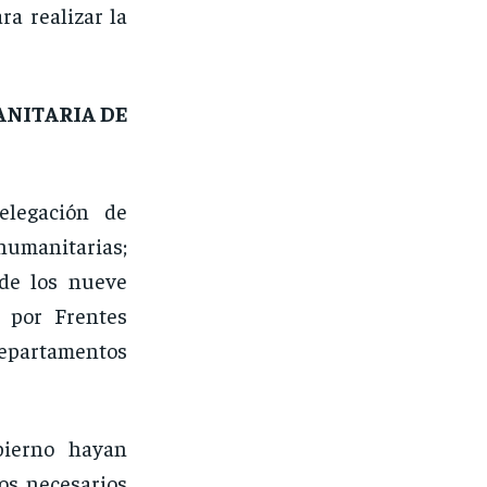
ra realizar la
ANITARIA DE
elegación de
 humanitarias;
 de los nueve
s por Frentes
 Departamentos
bierno hayan
os necesarios