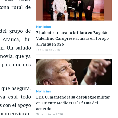
zona rural de
Noticias
 del grupo de
El talento araucano brillará en Bogotá:
Valentino Caroprese actuará en Joropo
 Arauca, fui
al Parque 2026
ln. Un saludo
1 de julio de 2026
novia, que ya
n para que nos
l que asegura,
Noticias
ya está todo
EE.UU. mantendrá su despliegue militar
en Oriente Medio tras la firma del
s con el apoyo
acuerdo
irman enviarán
15 de junio de 2026