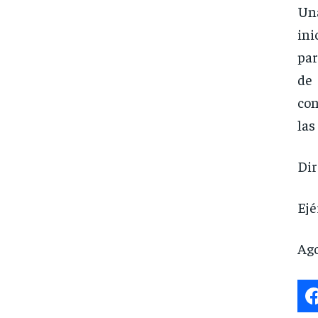
Una
ini
par
de
con
las
Dir
Ejé
Ago