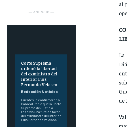
al 
ope
― ANUNCIO ―
CO
LI
La
Corte Suprema
Diá
ordenó la libertad
ent
del exministro del
Interior Luis
sol
Fernando Velasco
Gue
Redacción Noticias
de 
Fuentes le confirmaron a
Caracol Radio que la Corte
Suprema de Justicia
resolvió una tutela a favor
Va
del exministro del Interior
Luis Fernando Velasco,...
man