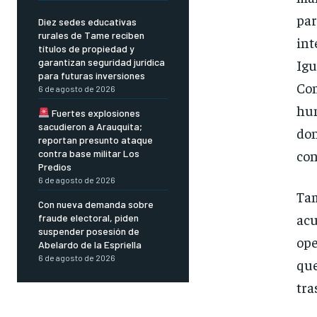
par
Diez sedes educativas
rurales de Tame reciben
in
títulos de propiedad y
Igu
garantizan seguridad jurídica
para futuras inversiones
Com
6 de agosto de 2026
hum
Fuertes explosiones
sacudieron a Arauquita;
don
reportan presunto ataque
con
contra base militar Los
Predios
6 de agosto de 2026
Tam
Con nueva demanda sobre
acu
fraude electoral, piden
suspender posesión de
ope
Abelardo de la Espriella
6 de agosto de 2026
qu
tra