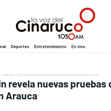
nal
Deportes
Entretenimiento
En vivo
Noticias
Eln revela nuevas pruebas de vida de secuestrados en Arauca
ln revela nuevas pruebas
n Arauca