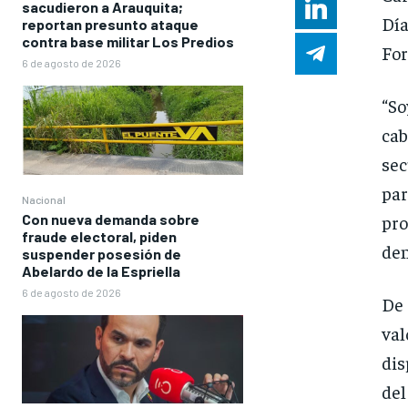
sacudieron a Arauquita;
Día
reportan presunto ataque
contra base militar Los Predios
For
6 de agosto de 2026
“So
ca
sec
par
Nacional
Con nueva demanda sobre
pro
fraude electoral, piden
den
suspender posesión de
Abelardo de la Espriella
6 de agosto de 2026
De 
va
dis
del