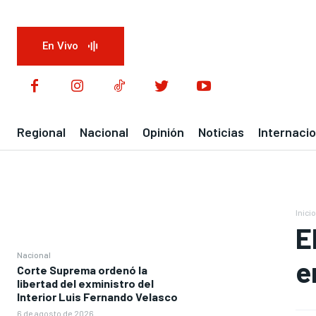
En Vivo
Regional
Nacional
Opinión
Noticias
Internacio
Inicio
E
Nacional
e
Corte Suprema ordenó la
libertad del exministro del
Interior Luis Fernando Velasco
6 de agosto de 2026