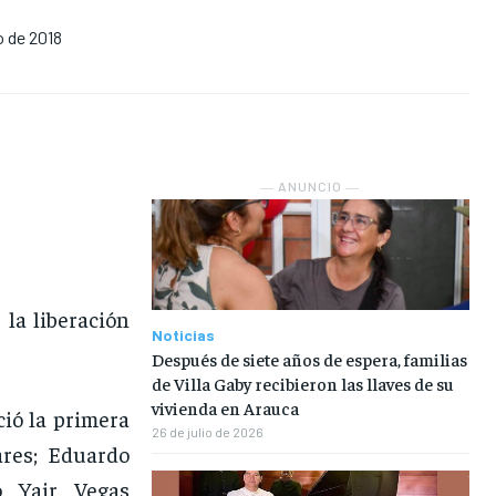
EN VIVO
EN VIVO
EN VIVO
EN VIVO
o de 2018
NOSOTROS
NOSOTROS
NOSOTROS
NOSOTROS
INSTITUCIONAL
INSTITUCIONAL
INSTITUCIONAL
INSTITUCIONAL
PUATE CON NOSOTROS
PUATE CON NOSOTROS
PUATE CON NOSOTROS
PUATE CON NOSOTROS
― ANUNCIO ―
 la liberación
Noticias
Después de siete años de espera, familias
de Villa Gaby recibieron las llaves de su
vivienda en Arauca
ció la primera
26 de julio de 2026
ares; Eduardo
o Yair Vegas