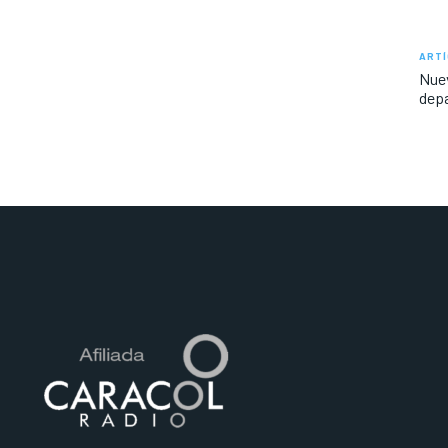
ARTÍ
Nuev
dep