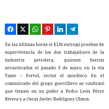
DEPORTES
DEPORTES
DEPORTES
DEPORTES
ENTRETENIMIENTO
ENTRETENIMIENTO
ENTRETENIMIENTO
ENTRETENIMIENTO
EN VIVO
EN VIVO
EN VIVO
EN VIVO
NOSOTROS
NOSOTROS
NOSOTROS
NOSOTROS
En las últimas horas el ELN entregó pruebas de
INSTITUCIONAL
INSTITUCIONAL
INSTITUCIONAL
INSTITUCIONAL
supervivencia de los dos trabajadores de la
PUATE CON NOSOTROS
PUATE CON NOSOTROS
PUATE CON NOSOTROS
PUATE CON NOSOTROS
industria petrolera, quienes fueron
secuestrados el pasado 3 de mayo, en la vía
Tame – Fortul, sector el mordísco. En el
comunicado del grupo guerrillero se confirmó
que tienen en su poder a Pedro León Pérez
Rivera y a Oscar Javier Rodríguez Olmos.