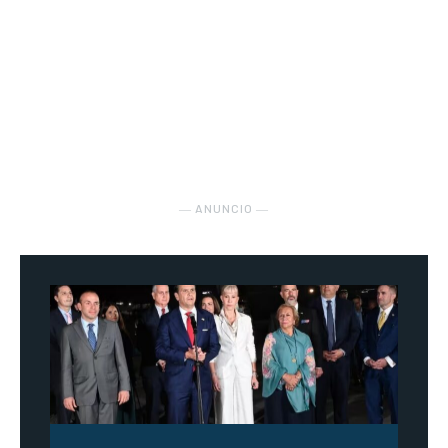
― ANUNCIO ―