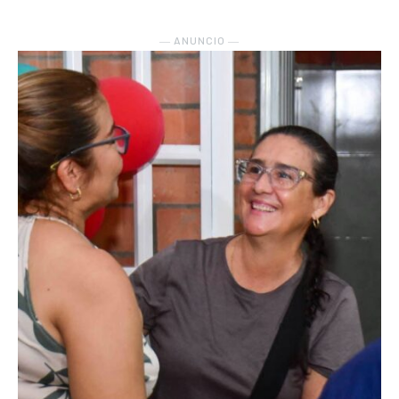
― ANUNCIO ―