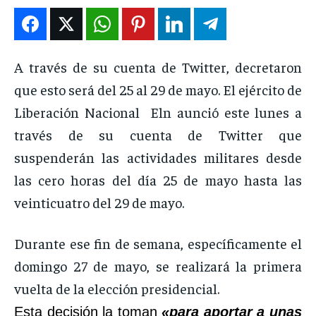
ENTRETENIMIENTO
ENTRETENIMIENTO
ENTRETENIMIENTO
ENTRETENIMIENTO
EN VIVO
EN VIVO
EN VIVO
EN VIVO
A través de su cuenta de Twitter, decretaron
que esto será del 25 al 29 de mayo. El ejército de
NOSOTROS
NOSOTROS
NOSOTROS
NOSOTROS
Liberación Nacional Eln aunció este lunes a
INSTITUCIONAL
INSTITUCIONAL
INSTITUCIONAL
INSTITUCIONAL
través de su cuenta de Twitter que
PUATE CON NOSOTROS
PUATE CON NOSOTROS
PUATE CON NOSOTROS
PUATE CON NOSOTROS
suspenderán las actividades militares desde
las cero horas del día 25 de mayo hasta las
veinticuatro del 29 de mayo.
Durante ese fin de semana, específicamente el
domingo 27 de mayo, se realizará la primera
vuelta de la elección presidencial.
Esta decisión la toman
«para aportar a unas