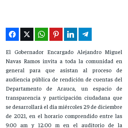
DEPORTES
DEPORTES
DEPORTES
DEPORTES
ENTRETENIMIENTO
ENTRETENIMIENTO
ENTRETENIMIENTO
ENTRETENIMIENTO
EN VIVO
EN VIVO
EN VIVO
EN VIVO
NOSOTROS
NOSOTROS
NOSOTROS
NOSOTROS
El Gobernador Encargado Alejandro Miguel
INSTITUCIONAL
INSTITUCIONAL
INSTITUCIONAL
INSTITUCIONAL
Navas Ramos invita a toda la comunidad en
PUATE CON NOSOTROS
PUATE CON NOSOTROS
PUATE CON NOSOTROS
PUATE CON NOSOTROS
general para que asistan al proceso de
audiencia pública de rendición de cuentas del
Departamento de Arauca, un espacio de
transparencia y participación ciudadana que
se desarrollará el día miércoles 29 de diciembre
de 2021, en el horario comprendido entre las
9:00 am y 12:00 m en el auditorio de la