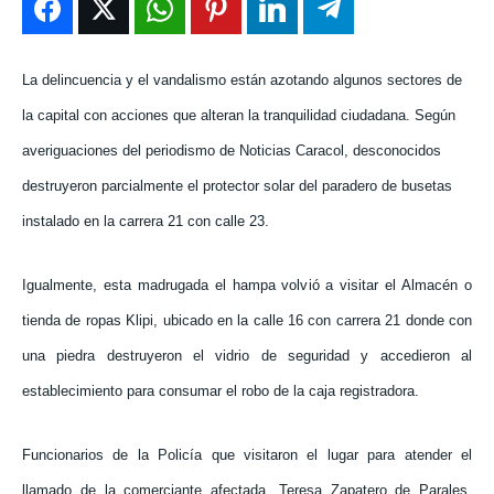
ENTRETENIMIENTO
ENTRETENIMIENTO
ENTRETENIMIENTO
ENTRETENIMIENTO
EN VIVO
EN VIVO
EN VIVO
EN VIVO
La delincuencia y el vandalismo están azotando algunos sectores de
la capital con acciones que alteran la tranquilidad ciudadana. Según
NOSOTROS
NOSOTROS
NOSOTROS
NOSOTROS
averiguaciones del periodismo de Noticias Caracol, desconocidos
INSTITUCIONAL
INSTITUCIONAL
INSTITUCIONAL
INSTITUCIONAL
destruyeron parcialmente el protector solar del paradero de busetas
instalado en la carrera 21 con calle 23.
PUATE CON NOSOTROS
PUATE CON NOSOTROS
PUATE CON NOSOTROS
PUATE CON NOSOTROS
Igualmente, esta madrugada el hampa volvió a visitar el Almacén o
tienda de ropas Klipi, ubicado en la calle 16 con carrera 21 donde con
una piedra destruyeron el vidrio de seguridad y accedieron al
establecimiento para consumar el robo de la caja registradora.
Funcionarios de la Policía que visitaron el lugar para atender el
llamado de la comerciante afectada, Teresa Zapatero de Parales,