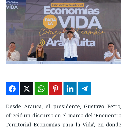
DEPORTES
DEPORTES
DEPORTES
DEPORTES
ENTRETENIMIENTO
ENTRETENIMIENTO
ENTRETENIMIENTO
ENTRETENIMIENTO
EN VIVO
EN VIVO
EN VIVO
EN VIVO
NOSOTROS
NOSOTROS
NOSOTROS
NOSOTROS
INSTITUCIONAL
INSTITUCIONAL
INSTITUCIONAL
INSTITUCIONAL
PUATE CON NOSOTROS
PUATE CON NOSOTROS
PUATE CON NOSOTROS
PUATE CON NOSOTROS
Desde Arauca, el presidente, Gustavo Petro,
ofreció un discurso en el marco del ‘Encuentro
Territorial Economías para la Vida’, en donde