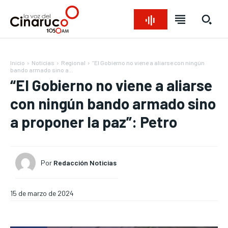
Inicio
Noticias
Regional
“El Gobierno no viene a aliarse con ningún
bando armado sino a...
“El Gobierno no viene a aliarse
con ningún bando armado sino
a proponer la paz”: Petro
Bienvenido a La Voz del Cinaruco
Bienvenido a La Voz del Cinaruco
Bienvenido a La Voz del Cinaruco
Bienvenido a La Voz del Cinaruco
Por
Redacción Noticias
REGIONAL
REGIONAL
REGIONAL
REGIONAL
NACIONAL
NACIONAL
NACIONAL
NACIONAL
OPINIÓN
OPINIÓN
OPINIÓN
OPINIÓN
15 de marzo de 2024
NOTICIAS
NOTICIAS
NOTICIAS
NOTICIAS
INTERNACIONAL
INTERNACIONAL
INTERNACIONAL
INTERNACIONAL