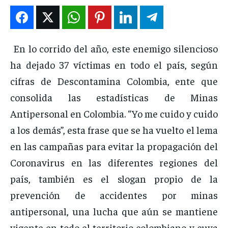
DEPORTES
DEPORTES
DEPORTES
DEPORTES
ENTRETENIMIENTO
ENTRETENIMIENTO
ENTRETENIMIENTO
ENTRETENIMIENTO
En lo corrido del año, este enemigo silencioso
EN VIVO
EN VIVO
EN VIVO
EN VIVO
ha dejado 37 víctimas en todo el país, según
cifras de Descontamina Colombia, ente que
NOSOTROS
NOSOTROS
NOSOTROS
NOSOTROS
consolida las estadísticas de Minas
Antipersonal en Colombia. “Yo me cuido y cuido
INSTITUCIONAL
INSTITUCIONAL
INSTITUCIONAL
INSTITUCIONAL
a los demás”, esta frase que se ha vuelto el lema
PUATE CON NOSOTROS
PUATE CON NOSOTROS
PUATE CON NOSOTROS
PUATE CON NOSOTROS
en las campañas para evitar la propagación del
Coronavirus en las diferentes regiones del
país, también es el slogan propio de la
prevención de accidentes por minas
antipersonal, una lucha que aún se mantiene
vigente en todo el territorio colombiano y cuya