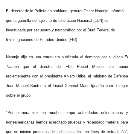
DEPORTES
DEPORTES
DEPORTES
DEPORTES
El director de la Policía colombiana, general Oscar Naranjo, informó
ENTRETENIMIENTO
ENTRETENIMIENTO
ENTRETENIMIENTO
ENTRETENIMIENTO
que la guerrilla del Ejército de Liberación Nacional (ELN) es
EN VIVO
EN VIVO
EN VIVO
EN VIVO
investigada por secuestro y narcotráfico por el Buró Federal de
Investigaciones de Estados Unidos (FBI).
NOSOTROS
NOSOTROS
NOSOTROS
NOSOTROS
Naranjo dijo en una entrevista publicada el domingo por el diario
El
INSTITUCIONAL
INSTITUCIONAL
INSTITUCIONAL
INSTITUCIONAL
Tiempo
que el director del FBI, Robert Mueller, se reunió
PUATE CON NOSOTROS
PUATE CON NOSOTROS
PUATE CON NOSOTROS
PUATE CON NOSOTROS
recientemente con el presidente Alvaro Uribe, el ministro de Defensa
Juan Manuel Santos y el Fiscal General Mario Iguarán para dialogar
sobre el grupo.
"Por primera vez en mucho tiempo autoridades colombianas y
norteamericanas hemos acreditado pruebas y recaudado material para
que se inicien procesos de judicialización con fines de extradición'',