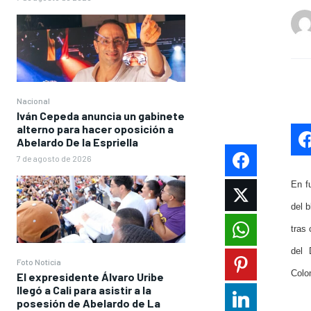
Nacional
Iván Cepeda anuncia un gabinete
alterno para hacer oposición a
Abelardo De la Espriella
7 de agosto de 2026
En fu
del b
tras
del 
Foto Noticia
Colo
El expresidente Álvaro Uribe
llegó a Cali para asistir a la
posesión de Abelardo de La