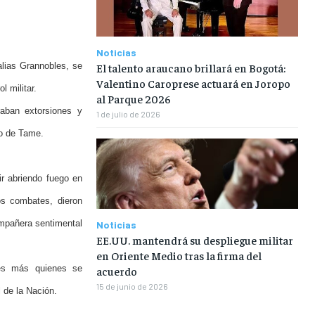
Noticias
El talento araucano brillará en Bogotá:
alias Grannobles, se
Valentino Caroprese actuará en Joropo
l militar.
al Parque 2026
aban extorsiones y
1 de julio de 2026
o de Tame.
ir abriendo fuego en
sos combates, dieron
compañera sentimental
Noticias
EE.UU. mantendrá su despliegue militar
en Oriente Medio tras la firma del
res más quienes se
acuerdo
15 de junio de 2026
l de la Nación.