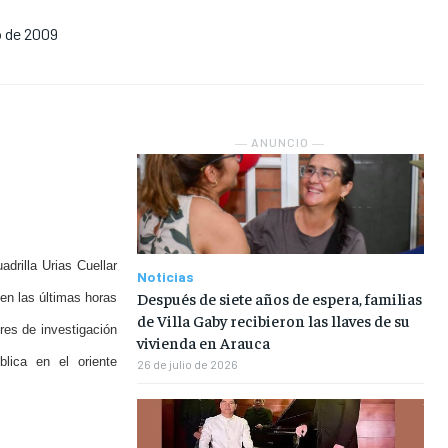
o de 2009
NOSOTROS
NOSOTROS
NOSOTROS
NOSOTROS
INSTITUCIONAL
INSTITUCIONAL
INSTITUCIONAL
INSTITUCIONAL
PUATE CON NOSOTROS
PUATE CON NOSOTROS
PUATE CON NOSOTROS
PUATE CON NOSOTROS
― ANUNCIO ―
adrilla Urias Cuellar
Noticias
Después de siete años de espera, familias
 en las últimas horas
de Villa Gaby recibieron las llaves de su
res de investigación
vivienda en Arauca
lica en el oriente
26 de julio de 2026