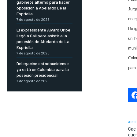
gabinete alterno para hacer
oposición a Abelardo De la
Jurg
Espriella
ener
7 de agosto de 2026
De ig
El expresidente Álvaro Uribe
llegó a Cali para asistir a la
un h
posesión de Abelardo de La
Espriella
muni
7 de agosto de 2026
Colon
Delegación estadounidense
para 
ya está en Colombia para la
posesión presidencial
7 de agosto de 2026
ARTÍ
Cae 
guer