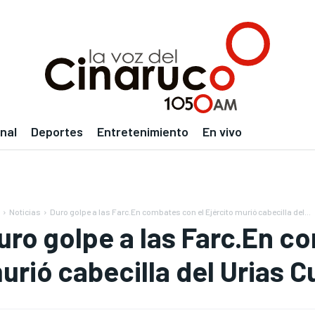
nal
Deportes
Entretenimiento
En vivo
Noticias
Duro golpe a las Farc.En combates con el Ejército murió cabecilla del...
uro golpe a las Farc.En c
urió cabecilla del Urias Cu