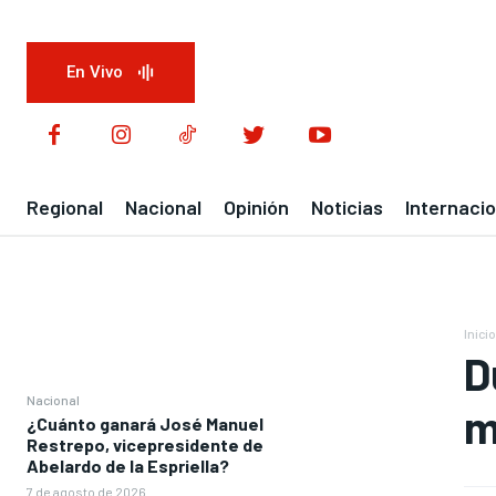
En Vivo
Regional
Nacional
Opinión
Noticias
Internacio
Inicio
D
Nacional
m
¿Cuánto ganará José Manuel
Restrepo, vicepresidente de
Abelardo de la Espriella?
7 de agosto de 2026