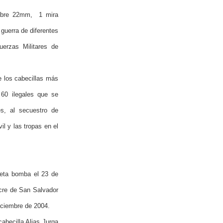
alibre 22mm, 1 mira
guerra de diferentes
uerzas Militares de
e los cabecillas más
 60 ilegales que se
es, al secuestro de
il y las tropas en el
leta bomba el 23 de
acre de San Salvador
iciembre de 2004.
abecilla Alias Jurga