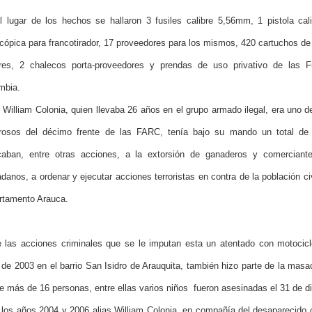
l lugar de los hechos se hallaron 3 fusiles calibre 5,56mm, 1 pistola c
scópica para francotirador, 17 proveedores para los mismos, 420 cartuchos de 
bres, 2 chalecos porta-proveedores y prendas de uso privativo de las F
mbia.
s William Colonia, quien llevaba 26 años en el grupo armado ilegal, era uno d
grosos del décimo frente de las FARC, tenía bajo su mando un total de
caban, entre otras acciones, a la extorsión de ganaderos y comerciant
danos, a ordenar y ejecutar acciones terroristas en contra de la población civ
rtamento Arauca.
e las acciones criminales que se le imputan esta un atentado con motocic
o de 2003 en el barrio San Isidro de Arauquita, también hizo parte de la mas
e más de 16 personas, entre ellas varios niños fueron asesinadas el 31 de d
 los años 2004 y 2006 alias William Colonia, en compañía del desaparecido c