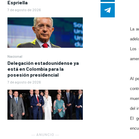
Espriella
7 de agosto de 2026
La a
adela
Los 
Nacional
amen
Delegación estadounidense ya
está en Colombia para la
posesión presidencial
Al p
7 de agosto de 2026
cont
muert
del i
El g
encue
― ANUNCIO ―