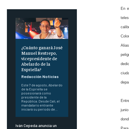
En e
tele
cali
Colo
Alia
¿Cuánto ganará José
Manuel Restrepo,
peli
vicepresidente de
Abelardo de la
dedi
Espriella?
ciuda
Redacción Noticias
depa
Este 7 de agosto, Abelardo
de la Espriella se
posesionará como
presidente de la
Entr
República. Desde Cali, el
mandatario entrante
iniciará su periodo de...
juni
dond
Iván Cepeda anuncia un
Para