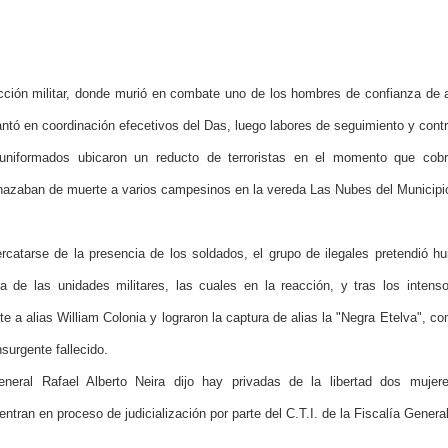
cción militar, donde murió en combate uno de los hombres de confianza de 
ntó en coordinación efecetivos del Das, luego labores de seguimiento y contro
uniformados ubicaron un reducto de terroristas en el momento que cobr
azaban de muerte a varios campesinos en la vereda Las Nubes del Municipi
ercatarse de la presencia de los soldados, el grupo de ilegales pretendió hu
ra de las unidades militares, las cuales en la reacción, y tras los inten
e a alias William Colonia y lograron la captura de alias la "Negra Etelva", 
nsurgente fallecido.
eneral Rafael Alberto Neira dijo hay privadas de la libertad dos muje
ntran en proceso de judicialización por parte del C.T.I. de la Fiscalía Genera