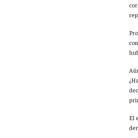
cor
rep
Pr
con
hub
Aún
¿Ha
dec
pri
El 
der