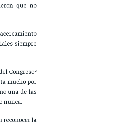
cieron que no
acercamiento
iales siempre
del Congreso?
lta mucho por
omo una de las
ue nunca.
n reconocer la