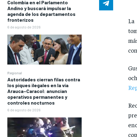
Colombia en el Parlamento
Andino y buscará impulsar la
agenda de los departamentos
La 
fronterizos
6 de agosto de 2026
tom
más
con
Gus
Regional
oc
Autoridades cierran filas contra
los piques ilegales en la vía
Rep
Arauca–Caracol: anuncian
operativos permanentes y
controles nocturnos
Re
6 de agosto de 2026
pr
en
co