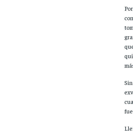
Po
con
tom
gra
qu
qui
más
Si
exv
cua
fue
Lle