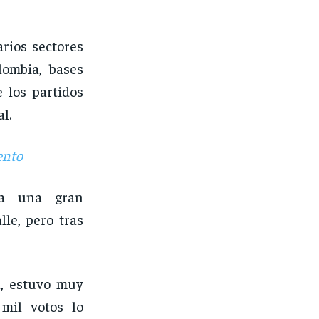
arios sectores
lombia, bases
 los partidos
l.
ento
a una gran
le, pero tras
a, estuvo muy
mil votos lo