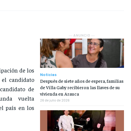
EN VIVO
EN VIVO
EN VIVO
EN VIVO
NOSOTROS
NOSOTROS
NOSOTROS
NOSOTROS
― ANUNCIO ―
INSTITUCIONAL
INSTITUCIONAL
INSTITUCIONAL
INSTITUCIONAL
PUATE CON NOSOTROS
PUATE CON NOSOTROS
PUATE CON NOSOTROS
PUATE CON NOSOTROS
pación de los
Noticias
 el candidato
Después de siete años de espera, familias
de Villa Gaby recibieron las llaves de su
 candidato de
vivienda en Arauca
unda vuelta
26 de julio de 2026
el país en los