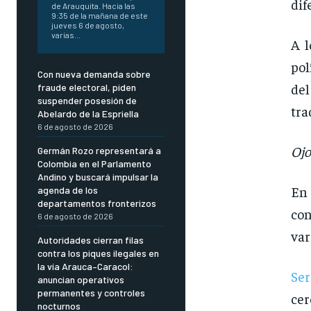
dif
de Arauquita. Hacia las
9:35 de la mañana de este
jueves 6 de agosto,
varias...
A l
pol
Con nueva demanda sobre
del
fraude electoral, piden
suspender posesión de
tra
Abelardo de la Espriella
6 de agosto de 2026
Ojo
Germán Rozo representará a
Colombia en el Parlamento
Andino y buscará impulsar la
En
agenda de los
departamentos fronterizos
con
6 de agosto de 2026
var
Autoridades cierran filas
contra los piques ilegales en
la vía Arauca–Caracol:
Ser
anuncian operativos
permanentes y controles
ce
nocturnos