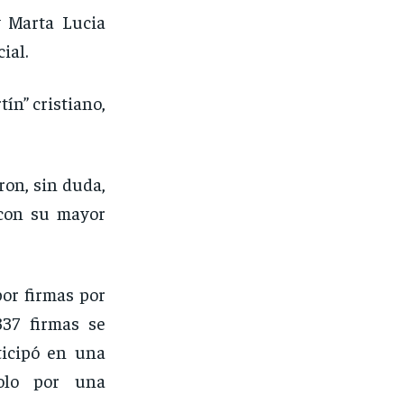
y Marta Lucia
ial.
tín” cristiano,
ron, sin duda,
con su mayor
por firmas por
37 firmas se
ticipó en una
dolo por una