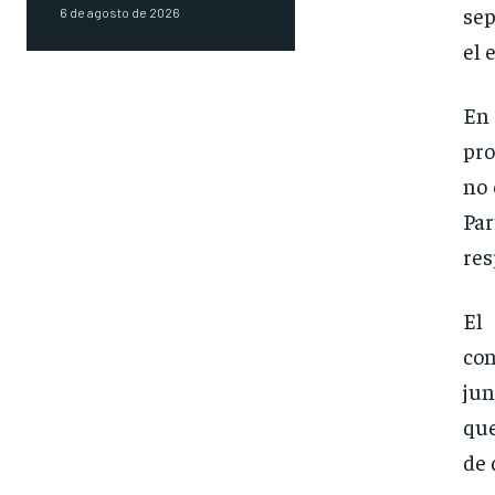
sep
6 de agosto de 2026
el 
En 
pro
no 
Pa
res
El
con
jun
que
de 