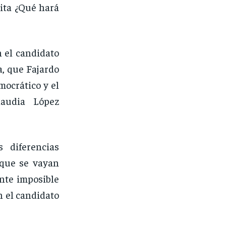
ita ¿Qué hará
 el candidato
a, que Fajardo
mocrático y el
laudia López
s diferencias
 que se vayan
nte imposible
n el candidato