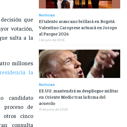
Noticias
 decisión que
El talento araucano brillará en Bogotá:
Valentino Caroprese actuará en Joropo
yor votación,
al Parque 2026
ue salta a la
1 de julio de 2026
atro millones
residencia la
Noticias
EE.UU. mantendrá su despliegue militar
o candidato
en Oriente Medio tras la firma del
acuerdo
n proceso de
15 de junio de 2026
 otros cinco
ran consulta