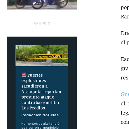
pop
Ram
― ANUNCIO ―
Duq
el 
Eso
gr
Fuertes
res
explosiones
sacudieron a
Arauquita; reportan
Gus
presunto ataque
contra base militar
el
Los Predios
leg
Redacción Noticias
co
Momentos de alta tensión
se viven en el municipio