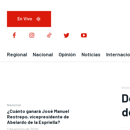
En Vivo
Regional
Nacional
Opinión
Noticias
Internacio
Inicio
D
Nacional
d
¿Cuánto ganará José Manuel
Restrepo, vicepresidente de
Abelardo de la Espriella?
7 de agosto de 2026