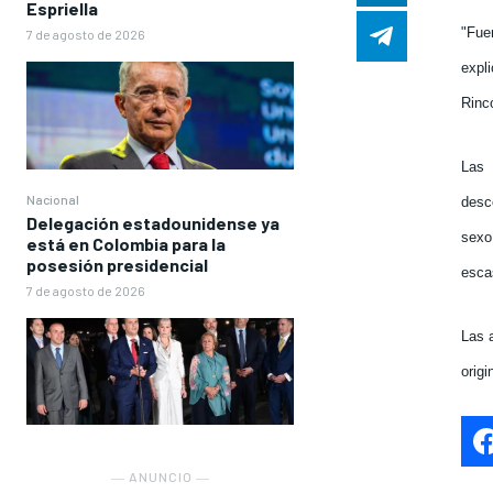
Espriella
"Fue
7 de agosto de 2026
expl
Rinc
Las 
Nacional
desc
Delegación estadounidense ya
sexo
está en Colombia para la
posesión presidencial
esca
7 de agosto de 2026
Las 
origi
― ANUNCIO ―