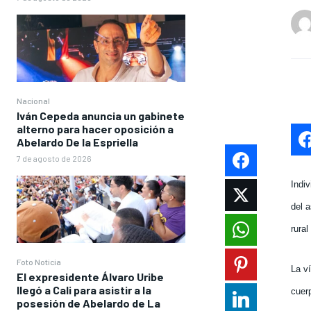
Nacional
Iván Cepeda anuncia un gabinete
alterno para hacer oposición a
Abelardo De la Espriella
7 de agosto de 2026
Indiv
del 
rural
Foto Noticia
La v
El expresidente Álvaro Uribe
llegó a Cali para asistir a la
cuer
posesión de Abelardo de La