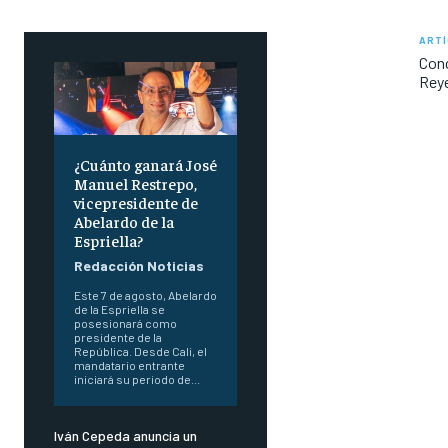
ARTÍ
Conc
Reye
¿Cuánto ganará José
Manuel Restrepo,
vicepresidente de
Abelardo de la
Espriella?
Redacción Noticias
Este 7 de agosto, Abelardo
de la Espriella se
posesionará como
presidente de la
República. Desde Cali, el
mandatario entrante
iniciará su periodo de...
Iván Cepeda anuncia un