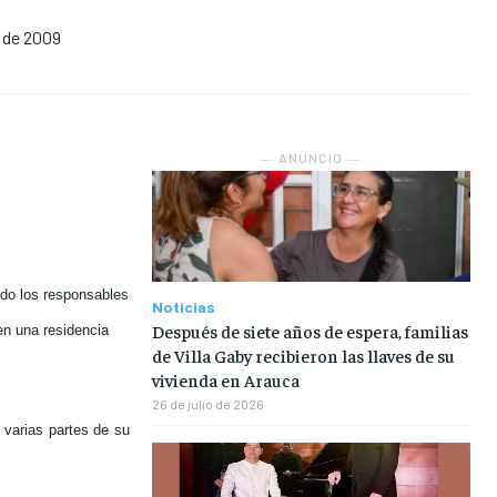
o de 2009
NOSOTROS
NOSOTROS
NOSOTROS
NOSOTROS
INSTITUCIONAL
INSTITUCIONAL
INSTITUCIONAL
INSTITUCIONAL
PUATE CON NOSOTROS
PUATE CON NOSOTROS
PUATE CON NOSOTROS
PUATE CON NOSOTROS
― ANUNCIO ―
ido los responsables
Noticias
Después de siete años de espera, familias
en una residencia
de Villa Gaby recibieron las llaves de su
vivienda en Arauca
26 de julio de 2026
 varias partes de su