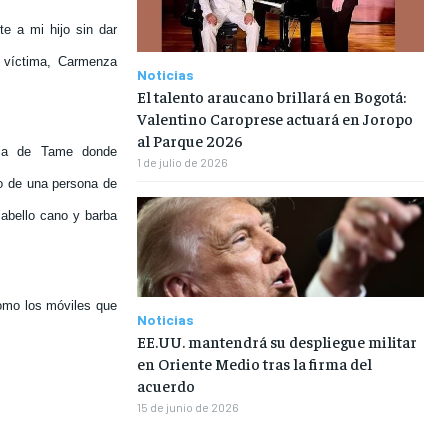
te a mi hijo sin dar
a víctima, Carmenza
Noticias
El talento araucano brillará en Bogotá:
Valentino Caroprese actuará en Joropo
al Parque 2026
via de Tame donde
1 de julio de 2026
o de una persona de
abello cano y barba
como los móviles que
Noticias
EE.UU. mantendrá su despliegue militar
en Oriente Medio tras la firma del
acuerdo
15 de junio de 2026