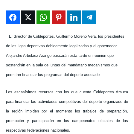
ENTRETENIMIENTO
ENTRETENIMIENTO
ENTRETENIMIENTO
ENTRETENIMIENTO
EN VIVO
EN VIVO
EN VIVO
EN VIVO
NOSOTROS
NOSOTROS
NOSOTROS
NOSOTROS
El director de Coldeportes, Guillermo Moreno Vera, los presidentes
de las ligas deportivas debidamente legalizadas y el gobernador
INSTITUCIONAL
INSTITUCIONAL
INSTITUCIONAL
INSTITUCIONAL
Alejandro Arbeláez Arango buscarán esta tarde en reunión que
PUATE CON NOSOTROS
PUATE CON NOSOTROS
PUATE CON NOSOTROS
PUATE CON NOSOTROS
sostendrán en la sala de juntas del mandatario mecanismos que
permitan financiar los programas del deporte asociado.
Los escasísimos recursos con los que cuenta Coldeportes Arauca
para financiar las actividades competitivas del deporte organizado de
la región impiden por el momento los trabajos de preparación,
promoción y participación en los campeonatos oficiales de las
respectivas federaciones nacionales.