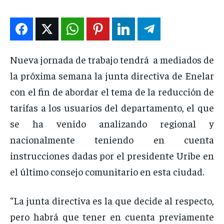
ENTRETENIMIENTO
ENTRETENIMIENTO
ENTRETENIMIENTO
ENTRETENIMIENTO
EN VIVO
EN VIVO
EN VIVO
EN VIVO
Nueva jornada de trabajo tendrá a mediados de
NOSOTROS
NOSOTROS
NOSOTROS
NOSOTROS
la próxima semana la junta directiva de Enelar
INSTITUCIONAL
INSTITUCIONAL
INSTITUCIONAL
INSTITUCIONAL
con el fin de abordar el tema de la reducción de
PUATE CON NOSOTROS
PUATE CON NOSOTROS
PUATE CON NOSOTROS
PUATE CON NOSOTROS
tarifas a los usuarios del departamento, el que
se ha venido analizando regional y
nacionalmente teniendo en cuenta
instrucciones dadas por el presidente Uribe en
el último consejo comunitario en esta ciudad.
“La junta directiva es la que decide al respecto,
pero habrá que tener en cuenta previamente