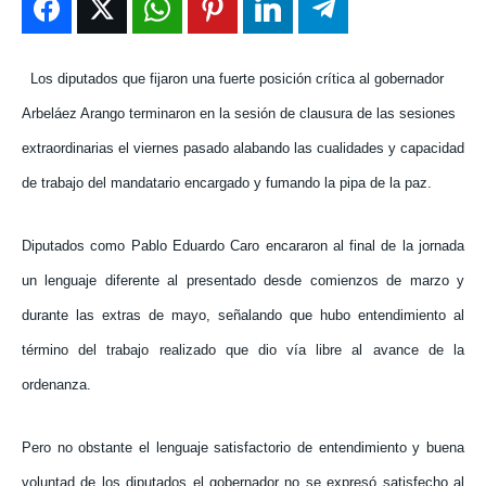
ENTRETENIMIENTO
ENTRETENIMIENTO
ENTRETENIMIENTO
ENTRETENIMIENTO
EN VIVO
EN VIVO
EN VIVO
EN VIVO
Los diputados que fijaron una fuerte posición crítica al gobernador
Arbeláez Arango terminaron en la sesión de clausura de las sesiones
NOSOTROS
NOSOTROS
NOSOTROS
NOSOTROS
extraordinarias el viernes pasado alabando las cualidades y capacidad
de trabajo del mandatario encargado y fumando la pipa de la paz.
INSTITUCIONAL
INSTITUCIONAL
INSTITUCIONAL
INSTITUCIONAL
PUATE CON NOSOTROS
PUATE CON NOSOTROS
PUATE CON NOSOTROS
PUATE CON NOSOTROS
Diputados como Pablo Eduardo Caro encararon al final de la jornada
un lenguaje diferente al presentado desde comienzos de marzo y
durante las extras de mayo, señalando que hubo entendimiento al
término del trabajo realizado que dio vía libre al avance de la
ordenanza.
Pero no obstante el lenguaje satisfactorio de entendimiento y buena
voluntad de los diputados el gobernador no se expresó satisfecho al