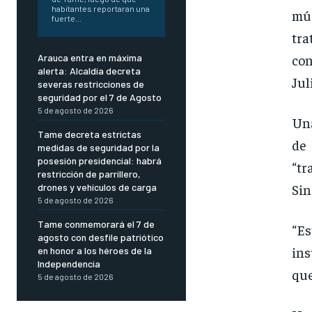
habitantes reportaran una
mús
fuerte...
tra
con
Arauca entra en máxima
alerta: Alcaldía decreta
Jul
severas restricciones de
seguridad por el 7 de Agosto
5 de agosto de 2026
Una
Tame decreta estrictas
de
medidas de seguridad por la
posesión presidencial: habrá
“tr
restricción de parrillero,
Sin
drones y vehículos de carga
5 de agosto de 2026
Tame conmemorará el 7 de
“E
agosto con desfile patriótico
ins
en honor a los héroes de la
Independencia
que
5 de agosto de 2026