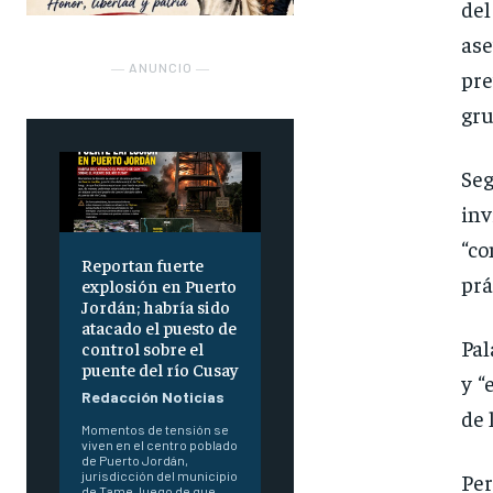
de
ase
― ANUNCIO ―
pre
gru
Seg
inv
“co
Reportan fuerte
prá
explosión en Puerto
Jordán; habría sido
atacado el puesto de
Pal
control sobre el
puente del río Cusay
y “
Redacción Noticias
de 
Momentos de tensión se
viven en el centro poblado
de Puerto Jordán,
Per
jurisdicción del municipio
de Tame, luego de que