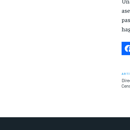
Una
ase
pas
hag
ARTÍ
Dire
Cens