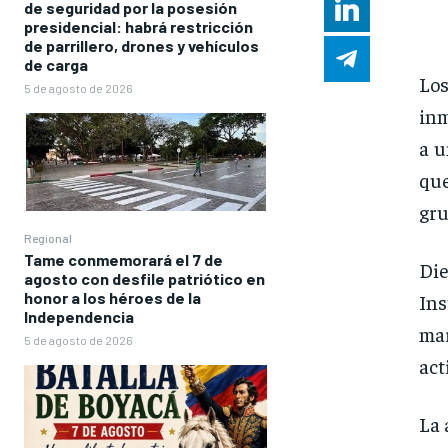
de seguridad por la posesión
presidencial: habrá restricción
de parrillero, drones y vehículos
de carga
Lo
5 de agosto de 2026
inm
a u
que
gru
Regional
Tame conmemorará el 7 de
Die
agosto con desfile patriótico en
honor a los héroes de la
Ins
Independencia
mar
5 de agosto de 2026
act
La 