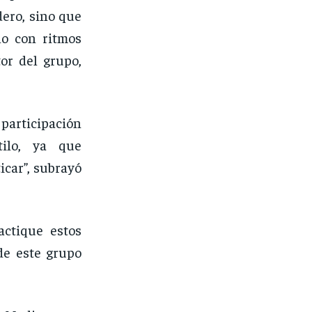
dero, sino que
lo con ritmos
or del grupo,
participación
tilo, ya que
icar”, subrayó
ctique estos
de este grupo