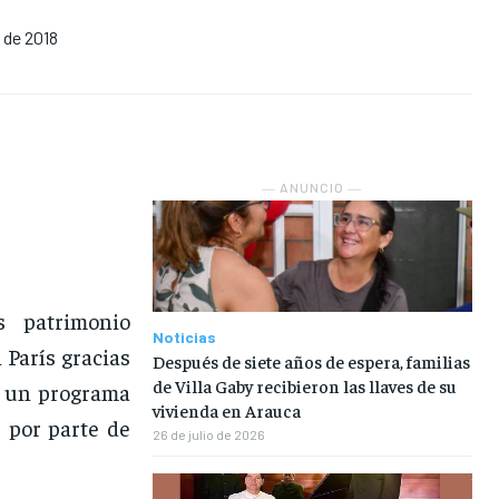
 de 2018
NOSOTROS
NOSOTROS
NOSOTROS
NOSOTROS
INSTITUCIONAL
INSTITUCIONAL
INSTITUCIONAL
INSTITUCIONAL
PUATE CON NOSOTROS
PUATE CON NOSOTROS
PUATE CON NOSOTROS
PUATE CON NOSOTROS
― ANUNCIO ―
s patrimonio
Noticias
París gracias
Después de siete años de espera, familias
de Villa Gaby recibieron las llaves de su
e un programa
vivienda en Arauca
 por parte de
26 de julio de 2026