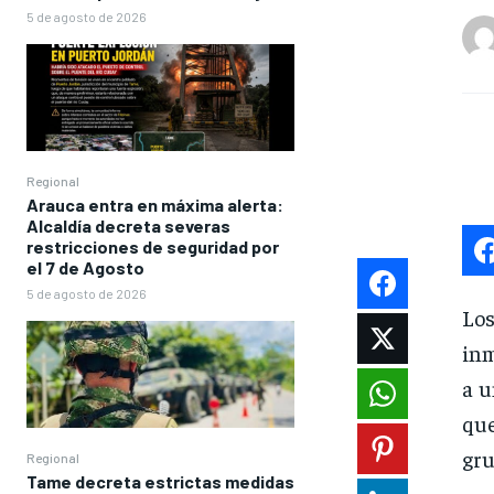
5 de agosto de 2026
Regional
Arauca entra en máxima alerta:
Alcaldía decreta severas
restricciones de seguridad por
el 7 de Agosto
5 de agosto de 2026
Lo
inm
a u
que
gru
Regional
Tame decreta estrictas medidas