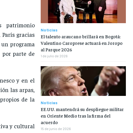
s patrimonio
Noticias
París gracias
El talento araucano brillará en Bogotá:
Valentino Caroprese actuará en Joropo
e un programa
al Parque 2026
 por parte de
1 de julio de 2026
nesco y en el
ión las arpas,
propios de la
Noticias
EE.UU. mantendrá su despliegue militar
en Oriente Medio tras la firma del
acuerdo
iva y cultural
15 de junio de 2026