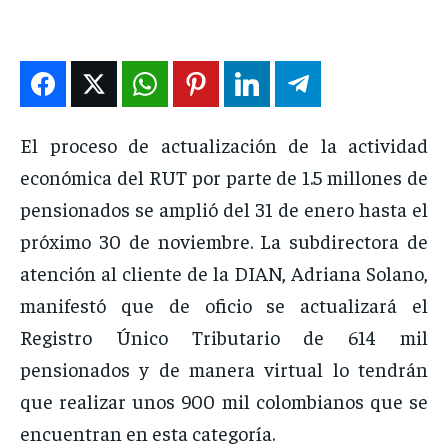
ENTRETENIMIENTO
ENTRETENIMIENTO
ENTRETENIMIENTO
ENTRETENIMIENTO
EN VIVO
EN VIVO
EN VIVO
EN VIVO
NOSOTROS
NOSOTROS
NOSOTROS
NOSOTROS
El proceso de actualización de la actividad
INSTITUCIONAL
INSTITUCIONAL
INSTITUCIONAL
INSTITUCIONAL
económica del RUT por parte de 1.5 millones de
pensionados se amplió del 31 de enero hasta el
PUATE CON NOSOTROS
PUATE CON NOSOTROS
PUATE CON NOSOTROS
PUATE CON NOSOTROS
próximo 30 de noviembre. La subdirectora de
atención al cliente de la DIAN, Adriana Solano,
manifestó que de oficio se actualizará el
Registro Único Tributario de 614 mil
pensionados y de manera virtual lo tendrán
que realizar unos 900 mil colombianos que se
encuentran en esta categoría.