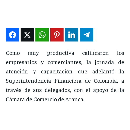
DEPORTES
DEPORTES
DEPORTES
DEPORTES
ENTRETENIMIENTO
ENTRETENIMIENTO
ENTRETENIMIENTO
ENTRETENIMIENTO
EN VIVO
EN VIVO
EN VIVO
EN VIVO
NOSOTROS
NOSOTROS
NOSOTROS
NOSOTROS
Como muy productiva calificaron los
INSTITUCIONAL
INSTITUCIONAL
INSTITUCIONAL
INSTITUCIONAL
empresarios y comerciantes, la jornada de
PUATE CON NOSOTROS
PUATE CON NOSOTROS
PUATE CON NOSOTROS
PUATE CON NOSOTROS
atención y capacitación que adelantó la
Superintendencia Financiera de Colombia, a
través de sus delegados, con el apoyo de la
Cámara de Comercio de Arauca.