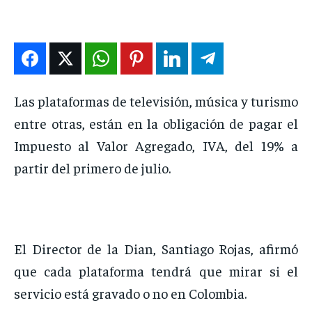
ENTRETENIMIENTO
ENTRETENIMIENTO
ENTRETENIMIENTO
ENTRETENIMIENTO
EN VIVO
EN VIVO
EN VIVO
EN VIVO
NOSOTROS
NOSOTROS
NOSOTROS
NOSOTROS
Las plataformas de televisión, música y turismo
INSTITUCIONAL
INSTITUCIONAL
INSTITUCIONAL
INSTITUCIONAL
entre otras, están en la obligación de pagar el
Impuesto al Valor Agregado, IVA, del 19% a
PUATE CON NOSOTROS
PUATE CON NOSOTROS
PUATE CON NOSOTROS
PUATE CON NOSOTROS
partir del primero de julio.
El Director de la Dian, Santiago Rojas, afirmó
que cada plataforma tendrá que mirar si el
servicio está gravado o no en Colombia.