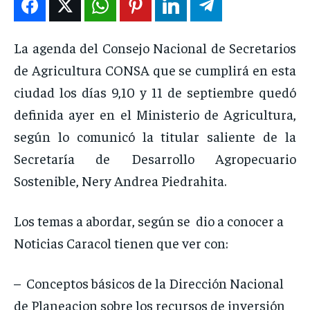
ENTRETENIMIENTO
ENTRETENIMIENTO
ENTRETENIMIENTO
ENTRETENIMIENTO
La agenda del Consejo Nacional de Secretarios
EN VIVO
EN VIVO
EN VIVO
EN VIVO
de Agricultura CONSA que se cumplirá en esta
ciudad los días 9,10 y 11 de septiembre quedó
NOSOTROS
NOSOTROS
NOSOTROS
NOSOTROS
definida ayer en el Ministerio de Agricultura,
INSTITUCIONAL
INSTITUCIONAL
INSTITUCIONAL
INSTITUCIONAL
según lo comunicó la titular saliente de la
PUATE CON NOSOTROS
PUATE CON NOSOTROS
PUATE CON NOSOTROS
PUATE CON NOSOTROS
Secretaría de Desarrollo Agropecuario
Sostenible, Nery Andrea Piedrahita.
Los temas a abordar, según se dio a conocer a
Noticias Caracol tienen que ver con:
– Conceptos básicos de la Dirección Nacional
de Planeacion sobre los recursos de inversión