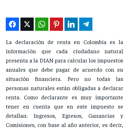
INTERNACIONAL
INTERNACIONAL
INTERNACIONAL
INTERNACIONAL
DEPORTES
DEPORTES
DEPORTES
DEPORTES
ENTRETENIMIENTO
ENTRETENIMIENTO
ENTRETENIMIENTO
ENTRETENIMIENTO
EN VIVO
EN VIVO
EN VIVO
EN VIVO
La declaración de renta en Colombia es la
información que cada ciudadano natural
NOSOTROS
NOSOTROS
NOSOTROS
NOSOTROS
presenta a la DIAN para calcular los impuestos
anuales que debe pagar de acuerdo con su
INSTITUCIONAL
INSTITUCIONAL
INSTITUCIONAL
INSTITUCIONAL
situación financiera. Pero no todas las
PUATE CON NOSOTROS
PUATE CON NOSOTROS
PUATE CON NOSOTROS
PUATE CON NOSOTROS
personas naturales están obligadas a declarar
renta. Como declarante es muy importante
tener en cuenta que en este impuesto se
detallan: Ingresos, Egresos, Ganancias y
Comisiones, con base al año anterior, es decir,