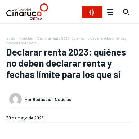
Inicio
Noticias
Declarar renta 2023: quiénes no deben declarar renta y
fechas límite para...
Declarar renta 2023: quiénes
no deben declarar renta y
fechas límite para los que sí
Por
Redacción Noticias
Bienvenido a La Voz del Cinaruco
Bienvenido a La Voz del Cinaruco
Bienvenido a La Voz del Cinaruco
Bienvenido a La Voz del Cinaruco
30 de mayo de 2023
REGIONAL
REGIONAL
REGIONAL
REGIONAL
NACIONAL
NACIONAL
NACIONAL
NACIONAL
OPINIÓN
OPINIÓN
OPINIÓN
OPINIÓN
NOTICIAS
NOTICIAS
NOTICIAS
NOTICIAS