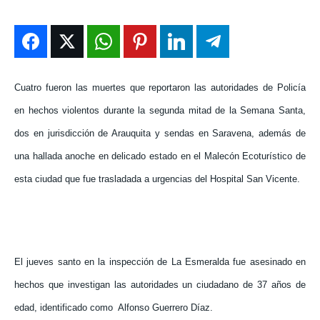
ENTRETENIMIENTO
ENTRETENIMIENTO
ENTRETENIMIENTO
ENTRETENIMIENTO
EN VIVO
EN VIVO
EN VIVO
EN VIVO
Cuatro fueron las muertes que reportaron las autoridades de Policía
NOSOTROS
NOSOTROS
NOSOTROS
NOSOTROS
en hechos violentos durante la segunda mitad de la Semana Santa,
INSTITUCIONAL
INSTITUCIONAL
INSTITUCIONAL
INSTITUCIONAL
dos en jurisdicción de Arauquita y sendas en Saravena, además de
PUATE CON NOSOTROS
PUATE CON NOSOTROS
PUATE CON NOSOTROS
PUATE CON NOSOTROS
una hallada anoche en delicado estado en el Malecón Ecoturístico de
esta ciudad que fue trasladada a urgencias del Hospital San Vicente.
El jueves santo en la inspección de La Esmeralda fue asesinado en
hechos que investigan las autoridades un ciudadano de 37 años de
edad, identificado como
Alfonso Guerrero Díaz.