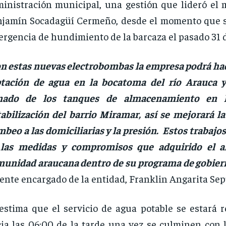
inistración municipal, una gestión que lideró el 
jamín Socadagüí Cermeño, desde el momento que s
rgencia de hundimiento de la barcaza el pasado 31 
n estas nuevas electrobombas la empresa podrá ha
tación de agua en la bocatoma del río Arauca y
enado de los tanques de almacenamiento en 
abilización del barrio Miramar, así se mejorará la
beo a las domiciliarias y la presión. Estos trabajo
 las medidas y compromisos que adquirido el al
unidad araucana dentro de su programa de gobier
ente encargado de la entidad, Franklin Angarita Sep
estima que el servicio de agua potable se estará r
ia las 06:00 de la tarde una vez se culminen con l