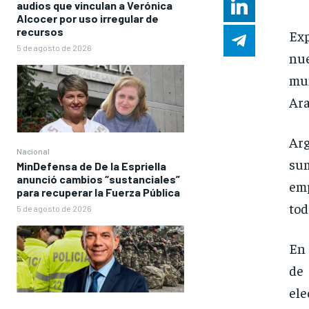
audios que vinculan a Verónica
Alcocer por uso irregular de
recursos
Exp
5 de agosto de 2026
nu
mun
Ara
Arg
Nacional
sum
MinDefensa de De la Espriella
anunció cambios “sustanciales”
em
para recuperar la Fuerza Pública
tod
5 de agosto de 2026
En 
de
el