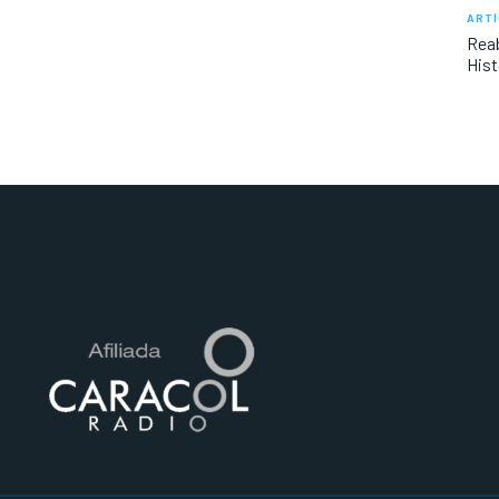
ARTÍ
Reab
Hist