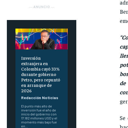
adm
― ANUNCIO ―
Ben
eme
“Co
cap
ll
Inversión
extranjera en
pot
Colombia cayó 33%
bom
durante gobierno
Petro, pero repuntó
de
en arranque de
2026
com
Redacción Noticias
ger
El punto más alto de
inversión fue el año de
inicio del gobierno con
Se 
17.182 millones USD y el
momento más bajo fue
hac
en...