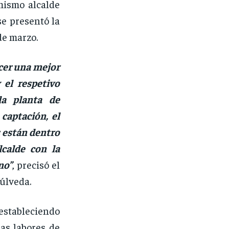
mismo alcalde
e presentó la
de marzo.
cer una mejor
 el respetivo
la planta de
 captación, el
s están dentro
calde con la
no”
, precisó el
úlveda.
estableciendo
as labores de