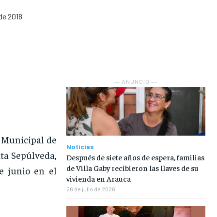
 de 2018
NOSOTROS
NOSOTROS
NOSOTROS
NOSOTROS
INSTITUCIONAL
INSTITUCIONAL
INSTITUCIONAL
INSTITUCIONAL
PUATE CON NOSOTROS
PUATE CON NOSOTROS
PUATE CON NOSOTROS
PUATE CON NOSOTROS
― ANUNCIO ―
 Municipal de
Noticias
ta Sepúlveda,
Después de siete años de espera, familias
de Villa Gaby recibieron las llaves de su
e junio en el
vivienda en Arauca
26 de julio de 2026