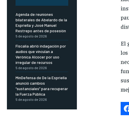
in
Agenda de reuniones
pa
bilaterales de Abelardo de la
dis
Espriella y José Manuel
Restrepo antes de posesión
5 de agosto de 2026
El 
Fiscalía abrió indagación por
lo
audios que vinculan a
Verónica Alcocer por uso
ne
irregular de recursos
5 de agosto de 2026
fun
MinDefensa de De la Espriella
sus
anunció cambios
mej
“sustanciales” para recuperar
la Fuerza Pública
5 de agosto de 2026