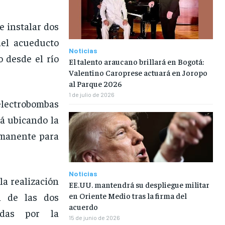
e instalar dos
del acueducto
Noticias
 desde el río
El talento araucano brillará en Bogotá:
Valentino Caroprese actuará en Joropo
al Parque 2026
1 de julio de 2026
electrobombas
á ubicando la
rmanente para
Noticias
la realización
EE.UU. mantendrá su despliegue militar
ón de las dos
en Oriente Medio tras la firma del
acuerdo
adas por la
15 de junio de 2026