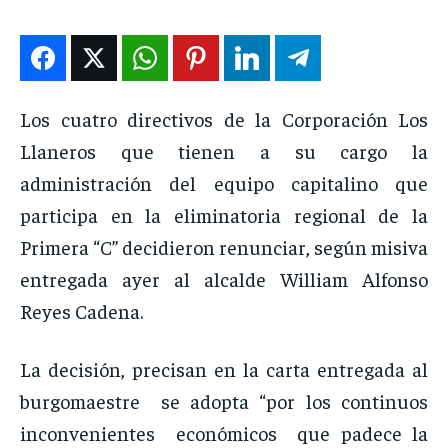
ENTRETENIMIENTO
ENTRETENIMIENTO
ENTRETENIMIENTO
ENTRETENIMIENTO
EN VIVO
EN VIVO
EN VIVO
EN VIVO
Los cuatro directivos de la Corporación Los
NOSOTROS
NOSOTROS
NOSOTROS
NOSOTROS
Llaneros que tienen a su cargo la
INSTITUCIONAL
INSTITUCIONAL
INSTITUCIONAL
INSTITUCIONAL
administración del equipo capitalino que
participa en la eliminatoria regional de la
PUATE CON NOSOTROS
PUATE CON NOSOTROS
PUATE CON NOSOTROS
PUATE CON NOSOTROS
Primera “C” decidieron renunciar, según misiva
entregada ayer al alcalde William Alfonso
Reyes Cadena.
La decisión, precisan en la carta entregada al
burgomaestre se adopta “por los continuos
inconvenientes económicos que padece la