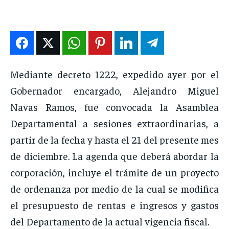
ENTRETENIMIENTO
ENTRETENIMIENTO
ENTRETENIMIENTO
ENTRETENIMIENTO
EN VIVO
EN VIVO
EN VIVO
EN VIVO
NOSOTROS
NOSOTROS
NOSOTROS
NOSOTROS
Mediante decreto 1222, expedido ayer por el
INSTITUCIONAL
INSTITUCIONAL
INSTITUCIONAL
INSTITUCIONAL
Gobernador encargado, Alejandro Miguel
Navas Ramos, fue convocada la Asamblea
PUATE CON NOSOTROS
PUATE CON NOSOTROS
PUATE CON NOSOTROS
PUATE CON NOSOTROS
Departamental a sesiones extraordinarias, a
partir de la fecha y hasta el 21 del presente mes
de diciembre. La agenda que deberá abordar la
corporación, incluye el trámite de un proyecto
de ordenanza por medio de la cual se modifica
el presupuesto de rentas e ingresos y gastos
del Departamento de la actual vigencia fiscal.