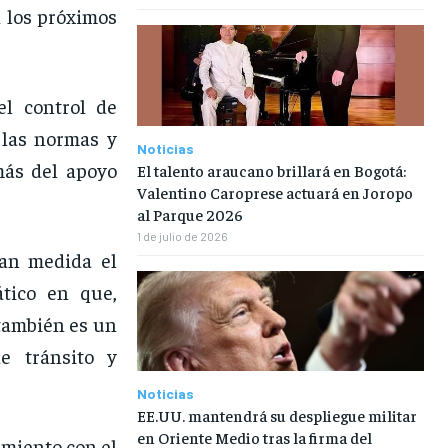
n los próximos
el control de
 las normas y
Noticias
más del apoyo
El talento araucano brillará en Bogotá:
Valentino Caroprese actuará en Joropo
al Parque 2026
1 de julio de 2026
ran medida el
ático en que,
 también es un
e tránsito y
Noticias
EE.UU. mantendrá su despliegue militar
en Oriente Medio tras la firma del
amiento con el