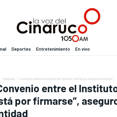
nal
Deportes
Entretenimiento
En vivo
Noticias
“Convenio entre el Instituto de Tránsito y la Policía está por firmarse”,...
Convenio entre el Instituto
stá por firmarse”, aseguro
ntidad