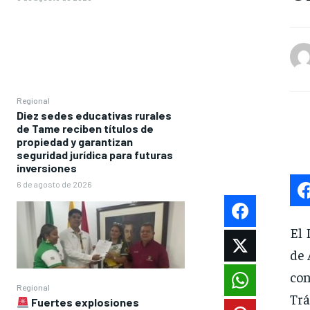
Regional
Diez sedes educativas rurales
de Tame reciben títulos de
propiedad y garantizan
seguridad jurídica para futuras
inversiones
6 de agosto de 2026
El 
de 
con
Regional
Trá
Fuertes explosiones