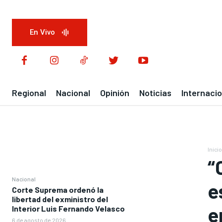
En Vivo
Regional
Nacional
Opinión
Noticias
Internacio
Inicio
“
Nacional
e
Corte Suprema ordenó la
libertad del exministro del
e
Interior Luis Fernando Velasco
6 de agosto de 2026