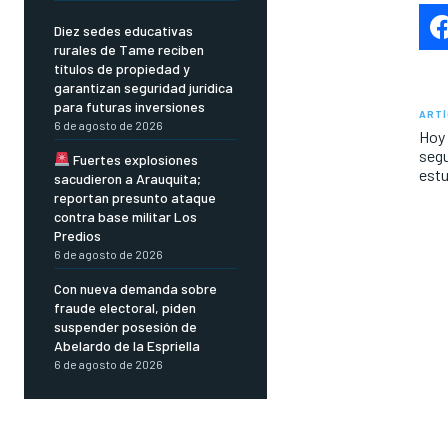
Diez sedes educativas
rurales de Tame reciben
títulos de propiedad y
garantizan seguridad jurídica
para futuras inversiones
ARTÍ
6 de agosto de 2026
Hoy 
segu
Fuertes explosiones
estu
sacudieron a Arauquita;
reportan presunto ataque
contra base militar Los
Predios
6 de agosto de 2026
Con nueva demanda sobre
fraude electoral, piden
suspender posesión de
Abelardo de la Espriella
6 de agosto de 2026