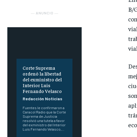
B/
― ANUNCIO ―
con
via
tra
via
Des
Corte Suprema
ordenó la libertad
mej
del exministro del
ciu
Interior Luis
Fernando Velasco
son
Redacción Noticias
apl
Fuentes le confirmaron a
Caracol Radio que la Corte
trá
Suprema de Justicia
resolvió una tutela a favor
eco
del exministro del Interior
Luis Fernando Velasco,...