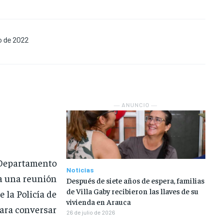
NOSOTROS
NOSOTROS
NOSOTROS
NOSOTROS
o de 2022
INSTITUCIONAL
INSTITUCIONAL
INSTITUCIONAL
INSTITUCIONAL
PUATE CON NOSOTROS
PUATE CON NOSOTROS
PUATE CON NOSOTROS
PUATE CON NOSOTROS
― ANUNCIO ―
l Departamento
Noticias
ca una reunión
Después de siete años de espera, familias
de Villa Gaby recibieron las llaves de su
 la Policía de
vivienda en Arauca
para conversar
26 de julio de 2026