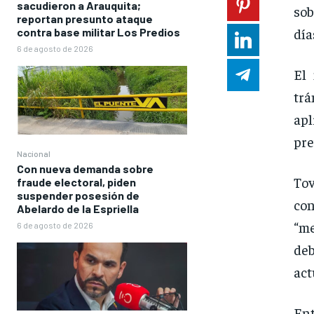
sacudieron a Arauquita;
sob
reportan presunto ataque
día
contra base militar Los Predios
6 de agosto de 2026
El 
trá
apl
pre
Nacional
Con nueva demanda sobre
Tov
fraude electoral, piden
suspender posesión de
con
Abelardo de la Espriella
“me
6 de agosto de 2026
de
act
Ent