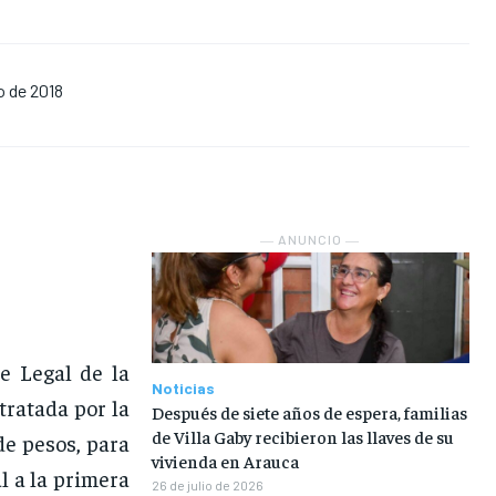
EN VIVO
EN VIVO
EN VIVO
EN VIVO
o de 2018
NOSOTROS
NOSOTROS
NOSOTROS
NOSOTROS
INSTITUCIONAL
INSTITUCIONAL
INSTITUCIONAL
INSTITUCIONAL
PUATE CON NOSOTROS
PUATE CON NOSOTROS
PUATE CON NOSOTROS
PUATE CON NOSOTROS
― ANUNCIO ―
e Legal de la
Noticias
ratada por la
Después de siete años de espera, familias
de Villa Gaby recibieron las llaves de su
e pesos, para
vivienda en Arauca
l a la primera
26 de julio de 2026