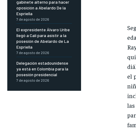
gabinete alterno para hacer
oposición a Abelardo De la
Espriella
7 de agosto de 2026
Se
El expresidente Álvaro Uribe
llegó a Cali para asistir a la
eda
posesión de Abelardo de La
Ray
Espriella
7 de agosto de 2026
qui
Delegación estadounidense
diá
ya está en Colombia para la
posesión presidencial
el 
7 de agosto de 2026
ni
inc
las
par
fam