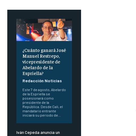
¿Cuánto ganará José
Manuel Restrepo,
vicepresidente de
Abelardo de la
Espriella?
Redacción Noticias
Este 7 de agosto, Abelardo
de la Espriella se
posesionará como
presidente de la
República. Desde Cali, el
mandatario entrante
iniciará su periodo de...
Iván Cepeda anuncia un