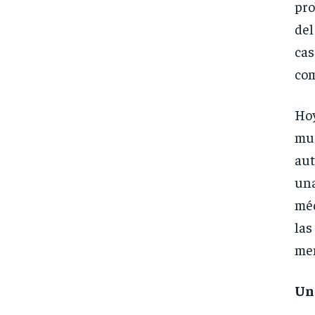
pro
del
cas
com
Hoy
mue
aut
un
méd
las
men
Un