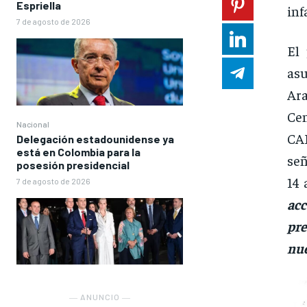
Espriella
inf
7 de agosto de 2026
El 
as
Ar
Ce
Nacional
CAI
Delegación estadounidense ya
está en Colombia para la
señ
posesión presidencial
14 
7 de agosto de 2026
ac
pre
nue
― ANUNCIO ―