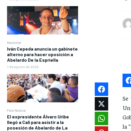
Nacional
Iván Cepeda anuncia un gabinete
alterno para hacer oposición a
Abelardo De la Espriella
7 de agosto de 2026
Se 
Uni
Foto Noticia
Gob
El expresidente Álvaro Uribe
llegó a Cali para asistir a la
la 
posesión de Abelardo de La