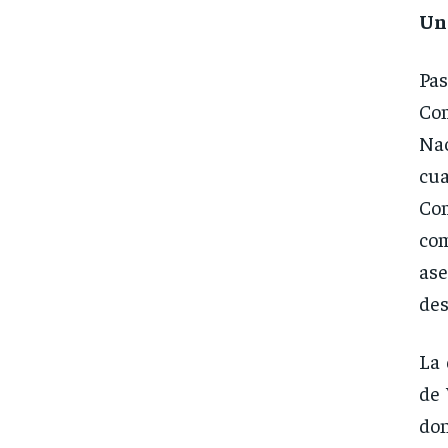
Un
Pas
Com
Na
cu
Com
com
ase
des
La 
de 
do