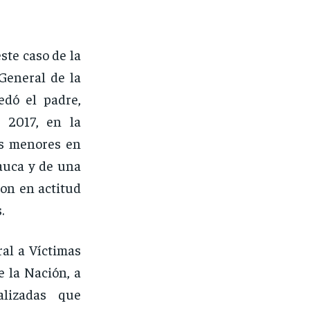
te caso de la
General de la
dó el padre,
 2017, en la
as menores en
auca y de una
on en actitud
s.
al a Víctimas
e la Nación, a
alizadas que