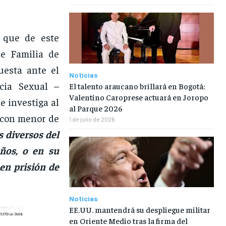
, que de este
de Familia de
esta ante el
Noticias
cia Sexual –
El talento araucano brillará en Bogotá:
Valentino Caroprese actuará en Joropo
e investiga al
al Parque 2026
o con menor de
1 de julio de 2026
s diversos del
años
,
o en su
 en prisión de
Noticias
EE.UU. mantendrá su despliegue militar
en Oriente Medio tras la firma del