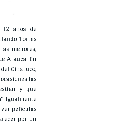
e 12 años de
rlando Torres
 las menores,
de Arauca. En
 del Cinaruco,
 ocasiones las
estían y que
s”. Igualmente
 ver películas
arecer por un