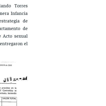
lando Torres
mera Infancia
strategia de
partamento de
e Acto sexual
 entregaron el