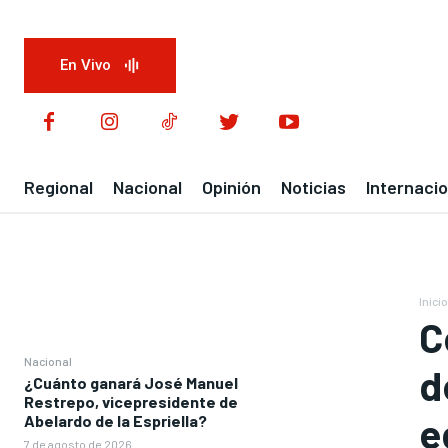
En Vivo
Regional
Nacional
Opinión
Noticias
Internacio
Inicio
C
Nacional
d
¿Cuánto ganará José Manuel
Restrepo, vicepresidente de
e
Abelardo de la Espriella?
7 de agosto de 2026