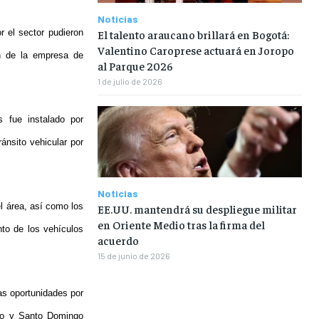
Noticias
El talento araucano brillará en Bogotá:
r el sector pudieron
Valentino Caroprese actuará en Joropo
ón de la empresa de
al Parque 2026
1 de julio de 2026
 fue instalado por
ánsito vehicular por
Noticias
l área, así como los
EE.UU. mantendrá su despliegue militar
en Oriente Medio tras la firma del
nto de los vehículos
acuerdo
15 de junio de 2026
as oportunidades por
llo y Santo Domingo