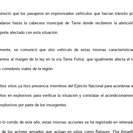
onoció que los pasajeros en improvisados vehículos que hacían tránsito po
ladarse hasta la cabecera municipal de Tame donde recibieron la atenci
porte afectado con esta situación.
lmente, se comunicó que otro vehículo de estas mismas características
entos al margen de la ley en la vía Tame Fortul, que igualmente afecta el tr
 corredores viales de la región.
bos sitios ya hizo presencia miembros del Ejército Nacional para acordonar e
rtos en explosivos para verificar la situación y constatar el acondicionamie
xplosivos por parte de los insurgentes.
n lo corrido de este año, estas mismas acciones se ha registrado en reiterad
e de los actores armados que actúan en sitios como Betoyes, Flor Amari