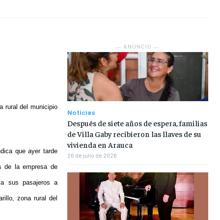
NOSOTROS
NOSOTROS
NOSOTROS
NOSOTROS
INSTITUCIONAL
INSTITUCIONAL
INSTITUCIONAL
INSTITUCIONAL
― ANUNCIO ―
PUATE CON NOSOTROS
PUATE CON NOSOTROS
PUATE CON NOSOTROS
PUATE CON NOSOTROS
 rural del municipio
Noticias
Después de siete años de espera, familias
de Villa Gaby recibieron las llaves de su
vivienda en Arauca
dica que ayer tarde
26 de julio de 2026
os de la empresa de
o a sus pasajeros a
illo, zona rural del