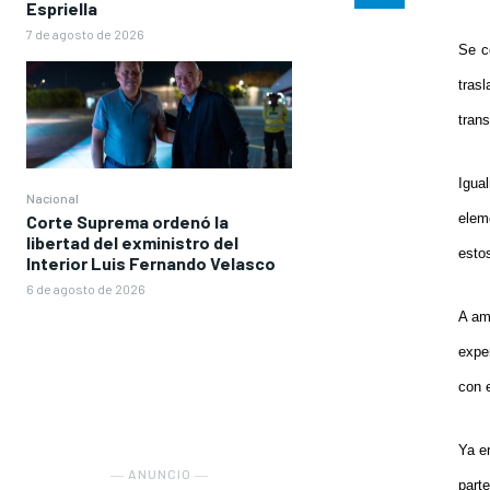
Espriella
7 de agosto de 2026
Se c
tras
trans
Igua
Nacional
elem
Corte Suprema ordenó la
libertad del exministro del
estos
Interior Luis Fernando Velasco
6 de agosto de 2026
A am
expe
con e
Ya e
― ANUNCIO ―
part