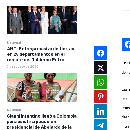
Nacional
ANT: Entrega masiva de tierras
en 25 departamentos en el
remate del Gobierno Petro
En l
7 de agosto de 2026
de T
Las 
elem
tran
Nacional
Gianni Infantino llegó a Colombia
desc
para asistir a posesión
presidencial de Abelardo de la
muni