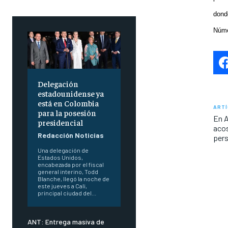
dond
Núme
Delegación
estadounidense ya
está en Colombia
ARTÍ
para la posesión
En A
presidencial
acos
Redacción Noticias
per
Una delegación de
Estados Unidos,
encabezada por el fiscal
general interino, Todd
Blanche, llegó la noche de
este jueves a Cali,
principal ciudad del...
ANT: Entrega masiva de