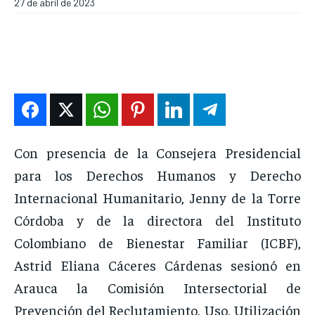
27 de abril de 2023
DEPORTES
DEPORTES
DEPORTES
DEPORTES
ENTRETENIMIENTO
ENTRETENIMIENTO
ENTRETENIMIENTO
ENTRETENIMIENTO
EN VIVO
EN VIVO
EN VIVO
EN VIVO
NOSOTROS
NOSOTROS
NOSOTROS
NOSOTROS
INSTITUCIONAL
INSTITUCIONAL
INSTITUCIONAL
INSTITUCIONAL
Con presencia de la Consejera Presidencial
PUATE CON NOSOTROS
PUATE CON NOSOTROS
PUATE CON NOSOTROS
PUATE CON NOSOTROS
para los Derechos Humanos y Derecho
Internacional Humanitario, Jenny de la Torre
Córdoba y de la directora del Instituto
Colombiano de Bienestar Familiar (ICBF),
Astrid Eliana Cáceres Cárdenas sesionó en
Arauca la Comisión Intersectorial de
Prevención del Reclutamiento, Uso, Utilización